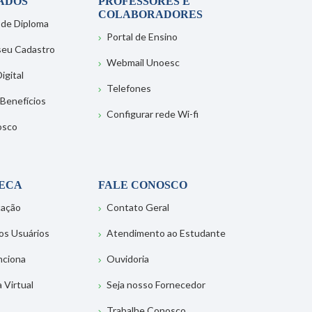
ADOS
PROFESSORES E
COLABORADORES
 de Diploma
Portal de Ensino
 seu Cadastro
Webmail Unoesc
igital
Telefones
 Benefícios
Configurar rede Wi-fi
osco
TECA
FALE CONOSCO
tação
Contato Geral
os Usuários
Atendimento ao Estudante
nciona
Ouvidoria
a Virtual
Seja nosso Fornecedor
Trabalhe Conosco