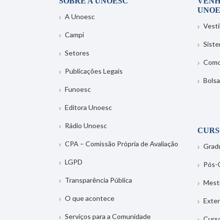
SOBRE A UNOESC
VENH
UNOE
A Unoesc
Vesti
Campi
Sist
Setores
Como
Publicações Legais
Bolsa
Funoesc
Editora Unoesc
Rádio Unoesc
CURS
CPA – Comissão Própria de Avaliação
Grad
LGPD
Pós-
Transparência Pública
Mest
O que acontece
Exte
Serviços para a Comunidade
Curs