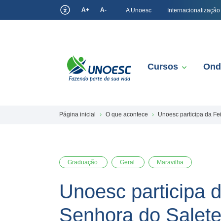
A+
A-
A Unoesc
Internacionalização
Cursos
Ond
Página inicial
O que acontece
Unoesc participa da Fe
Graduação
Geral
Maravilha
Unoesc participa 
Senhora do Salet