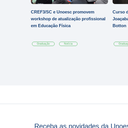
CREF3/SC e Unoesc promovem
Curso d
workshop de atualização profissional
Joaçaba
em Educação Física
Botton
Graduação
Notícia
Gradua
Receba as novidades da Unoe