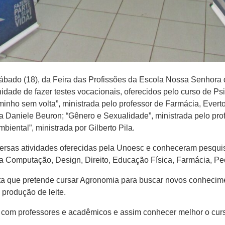
 sábado (18), da Feira das Profissões da Escola Nossa Senhora
dade de fazer testes vocacionais, oferecidos pelo curso de Psic
nho sem volta”, ministrada pelo professor de Farmácia, Everton
ora Daniele Beuron; “Gênero e Sexualidade”, ministrada pelo pr
iental”, ministrada por Gilberto Pila.
iversas atividades oferecidas pela Unoesc e conheceram pesqui
a Computação, Design, Direito, Educação Física, Farmácia, Ped
ta que pretende cursar Agronomia para buscar novos conhecim
produção de leite.
 com professores e acadêmicos e assim conhecer melhor o curs