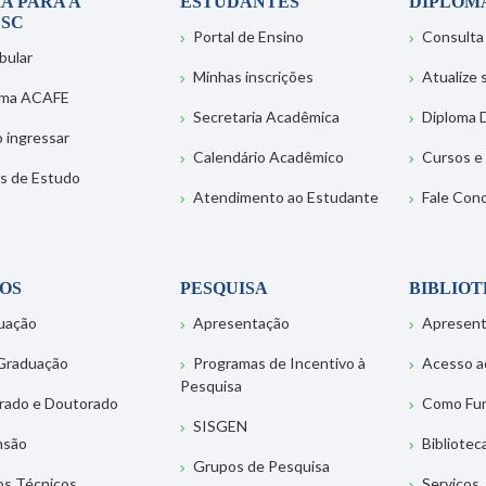
A PARA A
ESTUDANTES
DIPLOM
SC
Portal de Ensino
Consulta
bular
Minhas inscrições
Atualize
ema ACAFE
Secretaria Acadêmica
Diploma D
 ingressar
Calendário Acadêmico
Cursos e
s de Estudo
Atendimento ao Estudante
Fale Con
OS
PESQUISA
BIBLIO
uação
Apresentação
Apresen
Graduação
Programas de Incentivo à
Acesso a
Pesquisa
rado e Doutorado
Como Fu
SISGEN
nsão
Bibliotec
Grupos de Pesquisa
os Técnicos
Serviços