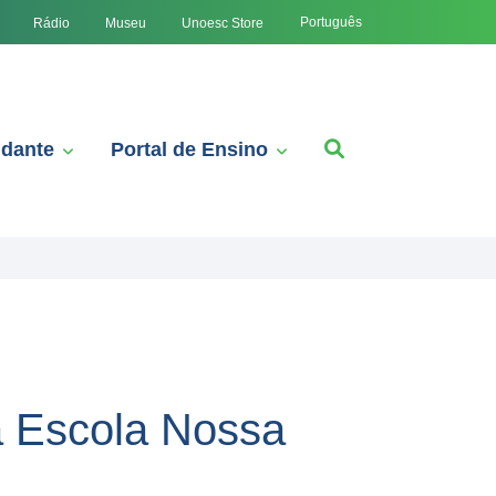
Português
Rádio
Museu
Unoesc Store
udante
Portal de Ensino
a Escola Nossa