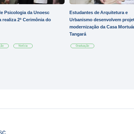
e Psicologia da Unoesc
Estudantes de Arquitetura e
 realiza 2ª Cerimônia do
Urbanismo desenvolvem projet
modernização da Casa Mortuár
Tangará
ção
Notícia
Graduação
sc