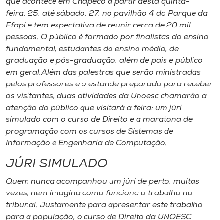
que acontece em Chapecó a partir desta quinta-
Museu
feira, 25, até sábado, 27, no pavilhão 4 do Parque da
Efapi e tem expectativa de reunir cerca de 20 mil
Unoesc
pessoas. O público é formado por finalistas do ensino
Store
fundamental, estudantes do ensino médio, de
graduação e pós-graduação, além de pais e público
em geral.Além das palestras que serão ministradas
pelos professores e o estande preparado para receber
Selecione
os visitantes, duas atividades da Unoesc chamarão a
o idioma
atenção do público que visitará a feira: um júri
simulado com o curso de Direito e a maratona de
programação com os cursos de Sistemas de
Informação e Engenharia de Computação.
A+
A-
JÚRI SIMULADO
Quem nunca acompanhou um júri de perto, muitas
vezes, nem imagina como funciona o trabalho no
tribunal. Justamente para apresentar este trabalho
para a população, o curso de Direito da UNOESC