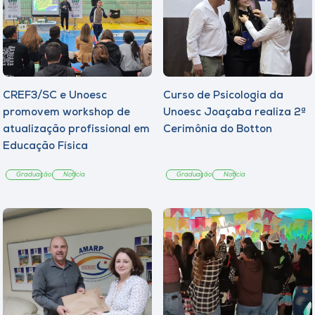
CREF3/SC e Unoesc
Curso de Psicologia da
promovem workshop de
Unoesc Joaçaba realiza 2ª
atualização profissional em
Cerimônia do Botton
Educação Física
Graduação
Notícia
Graduação
Notícia