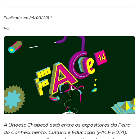
I.nova
Publicado em 24/09/2014
Por
Diplomados
Cultura
CPA
Biblioteca
Editora
Rádio
A Unoesc Chapecó está entre os expositores da Feira
do Conhecimento, Cultura e Educação (FACE 2014),