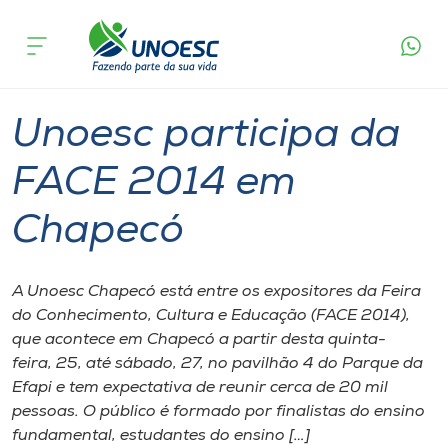
Página
O que
Unoesc participa da FACE 2014 em
inicial
acontece
Chapecó
Cursos
Graduação
Geral
Chapecó
Onde estamos
Unoesc participa da
Pesquisa
FACE 2014 em
Chapecó
Atendimento ao Estudante
Portal de Ensino
A Unoesc Chapecó está entre os expositores da Feira
do Conhecimento, Cultura e Educação (FACE 2014),
que acontece em Chapecó a partir desta quinta-
A
feira, 25, até sábado, 27, no pavilhão 4 do Parque da
Unoesc
Efapi e tem expectativa de reunir cerca de 20 mil
pessoas. O público é formado por finalistas do ensino
Internacionalização
fundamental, estudantes do ensino […]