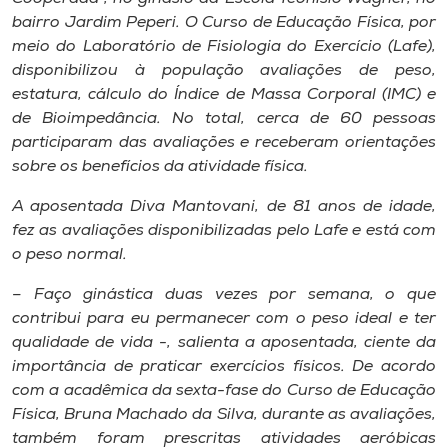
Museu
bairro Jardim Peperi. O Curso de Educação Física, por
meio do Laboratório de Fisiologia do Exercício (Lafe),
Unoesc
disponibilizou à população avaliações de peso,
Store
estatura, cálculo do Índice de Massa Corporal (IMC) e
de Bioimpedância. No total, cerca de 60 pessoas
participaram das avaliações e receberam orientações
sobre os benefícios da atividade física.
Selecione
o idioma
A aposentada Diva Mantovani, de 81 anos de idade,
fez as avaliações disponibilizadas pelo Lafe e está com
o peso normal.
– Faço ginástica duas vezes por semana, o que
A+
contribui para eu permanecer com o peso ideal e ter
A-
qualidade de vida -, salienta a aposentada, ciente da
importância de praticar exercícios físicos. De acordo
com a acadêmica da sexta-fase do Curso de Educação
Física, Bruna Machado da Silva, durante as avaliações,
também foram prescritas atividades aeróbicas