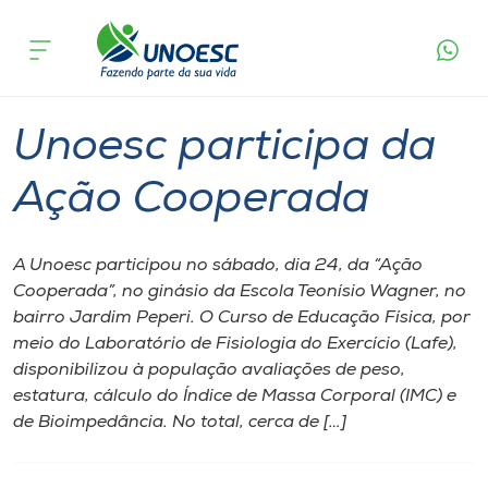
Página
O que
Unoesc participa da Ação
inicial
acontece
Cooperada
Cursos
Graduação
Notícia de evento
São Miguel do Oeste
Onde estamos
Unoesc participa da
Pesquisa
Ação Cooperada
Atendimento ao Estudante
A Unoesc participou no sábado, dia 24, da “Ação
Cooperada”, no ginásio da Escola Teonísio Wagner, no
Portal de Ensino
bairro Jardim Peperi. O Curso de Educação Física, por
meio do Laboratório de Fisiologia do Exercício (Lafe),
disponibilizou à população avaliações de peso,
A
estatura, cálculo do Índice de Massa Corporal (IMC) e
Unoesc
de Bioimpedância. No total, cerca de […]
Internacionalização