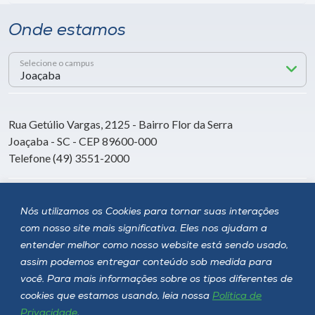
Onde estamos
Selecione o campus
Rua Getúlio Vargas, 2125 - Bairro Flor da Serra
Joaçaba - SC - CEP 89600-000
Telefone (49) 3551-2000
Siga a Unoesc
Nós utilizamos os Cookies para tornar suas interações
com nosso site mais significativa. Eles nos ajudam a
entender melhor como nosso website está sendo usado,
assim podemos entregar conteúdo sob medida para
você. Para mais informações sobre os tipos diferentes de
cookies que estamos usando, leia nossa
Política de
Privacidade
.