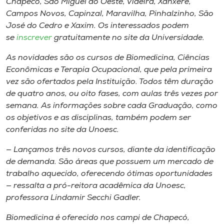
Chapecó, São Miguel do Oeste, Videira, Xanxerê,
Museu
Campos Novos, Capinzal, Maravilha, Pinhalzinho, São
José do Cedro e Xaxim. Os interessados podem
Unoesc
se
inscrever
gratuitamente no site da Universidade.
Store
As novidades são os cursos de Biomedicina, Ciências
Econômicas e Terapia Ocupacional, que pela primeira
vez são ofertados pela Instituição. Todos têm duração
de quatro anos, ou oito fases, com aulas três vezes por
Selecione
o idioma
semana. As informações sobre cada Graduação, como
os objetivos e as disciplinas, também podem ser
conferidas no site da Unoesc.
A+
— Lançamos três novos cursos, diante da identificação
A-
de demanda. São áreas que possuem um mercado de
trabalho aquecido, oferecendo ótimas oportunidades
— ressalta a pró-reitora acadêmica da Unoesc,
professora Lindamir Secchi Gadler.
Biomedicina é oferecido nos campi de Chapecó,