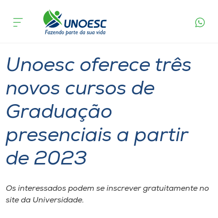
Página
O que
Unoesc oferece três novos cursos de
inicial
acontece
Graduação presenciais a partir de 2023
Cursos
Graduação
Notícia
Polo Xaxim
Onde estamos
Unoesc oferece três
Pesquisa
novos cursos de
Graduação
Atendimento ao Estudante
presenciais a partir
Portal de Ensino
de 2023
A
Unoesc
Os interessados podem se inscrever gratuitamente no
site da Universidade.
Internacionalização