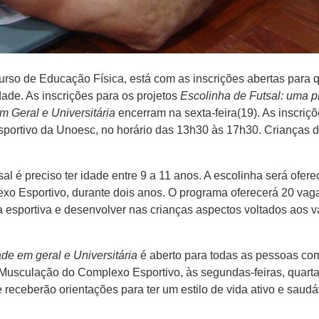
rso de Educação Física, está com as inscrições abertas para q
ade. As inscrições para os projetos
Escolinha de Futsal: uma p
 Geral e Universitária
encerram na sexta-feira(19). As inscriç
Esportivo da Unoesc, no horário das 13h30 às 17h30. Crianças
al é preciso ter idade entre 9 a 11 anos. A escolinha será ofere
exo Esportivo, durante dois anos. O programa oferecerá 20 vag
ca esportiva e desenvolver nas crianças aspectos voltados aos v
 em geral e Universitária
é aberto para todas as pessoas com
usculação do Complexo Esportivo, às segundas-feiras, quartas 
e receberão orientações para ter um estilo de vida ativo e saudá