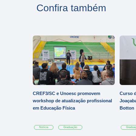
Confira também
CREF3/SC e Unoesc promovem
Curso d
workshop de atualização profissional
Joaçaba
em Educação Física
Botton
Notícia
Graduação
Gradua