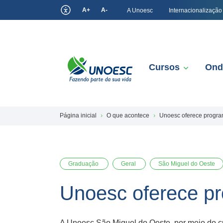
A+
A-
A Unoesc
Internacionalização
Cursos
Ond
Página inicial
O que acontece
Unoesc oferece progra
Graduação
Geral
São Miguel do Oeste
Unoesc oferece pr
A Unoesc São Miguel do Oeste, por meio do cu