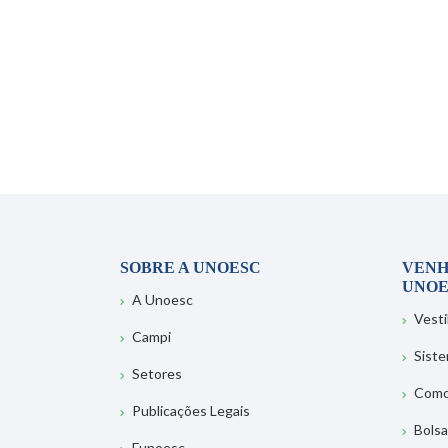
SOBRE A UNOESC
VENH
UNOE
A Unoesc
Vesti
Campi
Sist
Setores
Como
Publicações Legais
Bolsa
Funoesc