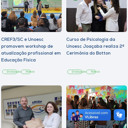
CREF3/SC e Unoesc
Curso de Psicologia da
promovem workshop de
Unoesc Joaçaba realiza 2ª
atualização profissional em
Cerimônia do Botton
Educação Física
Graduação
Notícia
Graduação
Notícia