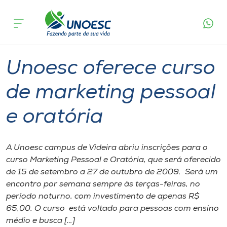
Página
O que
Unoesc oferece curso de marketing
inicial
acontece
pessoal e oratória
Cursos
Graduação
Videira
Onde estamos
Unoesc oferece curso
Pesquisa
de marketing pessoal
e oratória
Atendimento ao Estudante
Portal de Ensino
A Unoesc campus de Videira abriu inscrições para o
curso Marketing Pessoal e Oratória, que será oferecido
de 15 de setembro a 27 de outubro de 2009. Será um
A
encontro por semana sempre às terças-feiras, no
Unoesc
período noturno, com investimento de apenas R$
65,00. O curso está voltado para pessoas com ensino
Internacionalização
médio e busca […]