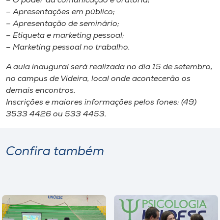
– O poder da comunicação e oratória;
Museu
– Apresentações em público;
– Apresentação de seminário;
Unoesc
– Etiqueta e marketing pessoal;
Store
– Marketing pessoal no trabalho.
A aula inaugural será realizada no dia 15 de setembro,
no campus de Videira, local onde acontecerão os
demais encontros.
Selecione
o idioma
Inscrições e maiores informações pelos fones: (49)
3533 4426 ou 533 4453.
A+
Confira também
A-