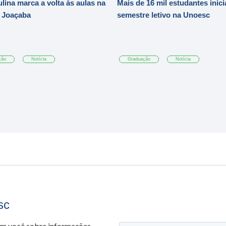
ulina marca a volta às aulas na
Mais de 16 mil estudantes inic
 Joaçaba
semestre letivo na Unoesc
ção
Notícia
Graduação
Notícia
sc
om você sobre informações