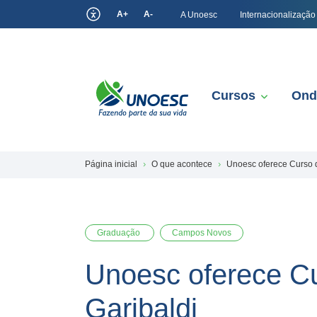
A+
A-
A Unoesc
Internacionalização
Cursos
Ond
Página inicial
O que acontece
Unoesc oferece Curso d
Graduação
Campos Novos
Unoesc oferece Cu
Garibaldi