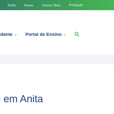
Português
Rádio
Museu
Unoesc Store
udante
Portal de Ensino
 em Anita