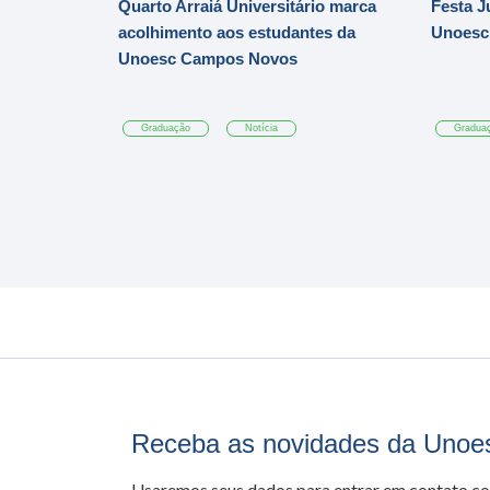
Quarto Arraiá Universitário marca
Festa J
acolhimento aos estudantes da
Unoesc
Unoesc Campos Novos
Graduação
Notícia
Gradua
Receba as novidades da Unoe
Usaremos seus dados para entrar em contato c