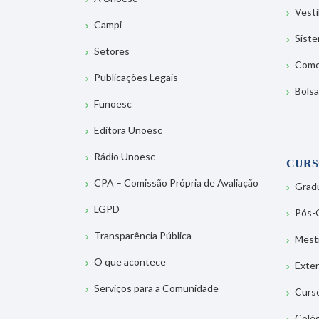
Vesti
Campi
Sist
Setores
Como
Publicações Legais
Bolsa
Funoesc
Editora Unoesc
Rádio Unoesc
CURS
CPA – Comissão Própria de Avaliação
Grad
LGPD
Pós-
Transparência Pública
Mest
O que acontece
Exte
Serviços para a Comunidade
Curs
Colé