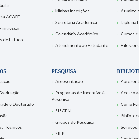
bular
Minhas inscrições
Atualize
ema ACAFE
Secretaria Acadêmica
Diploma D
 ingressar
Calendário Acadêmico
Cursos e
s de Estudo
Atendimento ao Estudante
Fale Con
OS
PESQUISA
BIBLIO
uação
Apresentação
Apresen
Graduação
Programas de Incentivo à
Acesso a
Pesquisa
rado e Doutorado
Como Fu
SISGEN
nsão
Bibliotec
Grupos de Pesquisa
os Técnicos
Serviços
SIEPE
gios
Conheça 