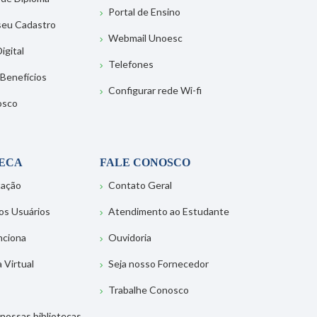
Portal de Ensino
 seu Cadastro
Webmail Unoesc
igital
Telefones
 Benefícios
Configurar rede Wi-fi
osco
TECA
FALE CONOSCO
tação
Contato Geral
os Usuários
Atendimento ao Estudante
nciona
Ouvidoria
a Virtual
Seja nosso Fornecedor
Trabalhe Conosco
nossas bibliotecas