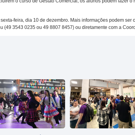
luírem o curso de Gestão Comercial, os alunos podem fazer o re
ma sexta-feira, dia 10 de dezembro. Mais informações podem s
u (49 3543 0235 ou 49 8807 8457) ou diretamente com a Coord