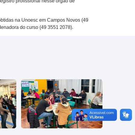
gistro profissional nesse órgão de
er obtidas na Unoesc em Campos Novos (49
enadora do curso (49 3551 2078).