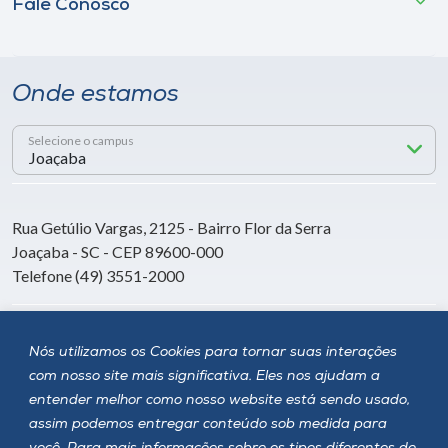
Fale Conosco
Onde estamos
Selecione o campus
Rua Getúlio Vargas, 2125 - Bairro Flor da Serra
Joaçaba - SC - CEP 89600-000
Telefone (49) 3551-2000
Siga a Unoesc
Nós utilizamos os Cookies para tornar suas interações
com nosso site mais significativa. Eles nos ajudam a
entender melhor como nosso website está sendo usado,
assim podemos entregar conteúdo sob medida para