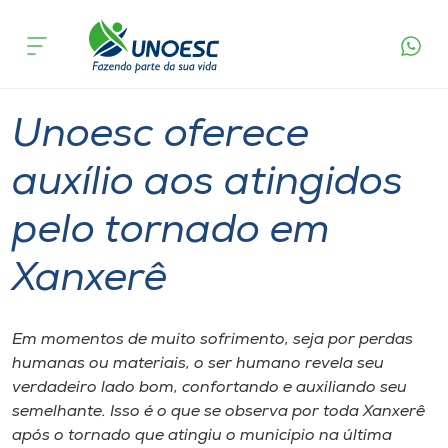
Página
O que
Unoesc oferece auxílio aos atingidos pelo
inicial
acontece
tornado em Xanxerê
Cursos
Graduação
Geral
Xanxerê
Onde estamos
Unoesc oferece
Pesquisa
auxílio aos atingidos
pelo tornado em
Atendimento ao Estudante
Xanxerê
Portal de Ensino
Em momentos de muito sofrimento, seja por perdas
A
humanas ou materiais, o ser humano revela seu
Unoesc
verdadeiro lado bom, confortando e auxiliando seu
semelhante. Isso é o que se observa por toda Xanxerê
Internacionalização
após o tornado que atingiu o município na última