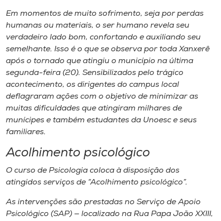
Museu
Em momentos de muito sofrimento, seja por perdas
humanas ou materiais, o ser humano revela seu
Unoesc
verdadeiro lado bom, confortando e auxiliando seu
Store
semelhante. Isso é o que se observa por toda Xanxerê
após o tornado que atingiu o município na última
segunda-feira (20). Sensibilizados pelo trágico
acontecimento, os dirigentes do campus local
Selecione
deflagraram ações com o objetivo de minimizar as
o idioma
muitas dificuldades que atingiram milhares de
munícipes e também estudantes da Unoesc e seus
familiares.
A+
Acolhimento psicológico
A-
O curso de Psicologia coloca à disposição dos
atingidos serviços de “Acolhimento psicológico”.
As intervenções são prestadas no Serviço de Apoio
Psicológico (SAP) — localizado na Rua Papa João XXIII,