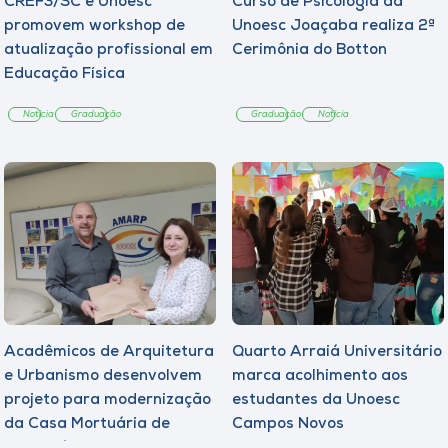
CREF3/SC e Unoesc
Curso de Psicologia da
promovem workshop de
Unoesc Joaçaba realiza 2ª
atualização profissional em
Cerimônia do Botton
Educação Física
Notícia
Graduação
Graduação
Notícia
Acadêmicos de Arquitetura
Quarto Arraiá Universitário
e Urbanismo desenvolvem
marca acolhimento aos
projeto para modernização
estudantes da Unoesc
da Casa Mortuária de
Campos Novos