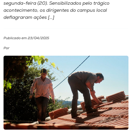
segunda-feira (20). Sensibilizados pelo trágico
acontecimento, os dirigentes do campus local
I.nova
deflagraram ações […]
Diplomados
Publicado em 23/04/2015
Cultura
Por
CPA
Biblioteca
Editora
Rádio