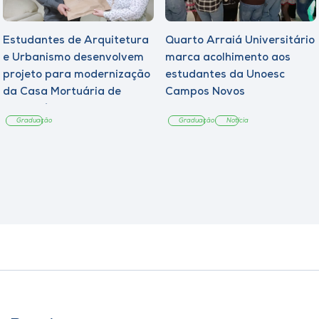
Estudantes de Arquitetura
Quarto Arraiá Universitário
e Urbanismo desenvolvem
marca acolhimento aos
projeto para modernização
estudantes da Unoesc
da Casa Mortuária de
Campos Novos
Tangará
Graduação
Graduação
Notícia