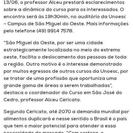
Museu
13/06, o professor Alceu prestará esclarecimentos
sobre a dinâmica do curso para os interessados. O
encontro será às 19h30min, no auditório da Unoesc
Unoesc
– Campus de São Miguel do Oeste. Mais informações
Store
pelo telefone (49) 9914 7578.
“São Miguel do Oeste, por ser uma cidade
estrategicamente localizada no meio do extremo
Selecione
oeste, facilita o deslocamento das pessoas de toda
o idioma
a região. Outro motivo é o interesse demonstrado
por muitos egressos de outros cursos da Unoesc, por
se tratar de uma profissão que oportuniza uma
grande gama de áreas a serem trabalhadas”,
A+
destaca o coordenador do Curso em São José do
A-
Cedro, professor Alceu Cericato.
Segundo Cericato, até 2070 a demanda mundial por
alimentos duplicará e nesse sentido o Brasil é o país
que tem o maior potencial para atender a essa