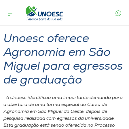
Página
O que
Unoesc oferece Agronomia em São Miguel
inicial
acontece
para egressos de graduação
Cursos
Graduação
São Miguel do Oeste
Onde estamos
Unoesc oferece
Pesquisa
Agronomia em São
Miguel para egressos
Atendimento ao Estudante
de graduação
Portal de Ensino
A Unoesc identificou uma importante demanda para
A
a abertura de uma turma especial do Curso de
Unoesc
Agronomia em São Miguel do Oeste, depois de
pesquisa realizada com egressos da universidade.
Internacionalização
Esta graduação está sendo oferecida no Processo