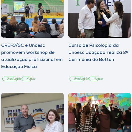
CREF3/SC e Unoesc
Curso de Psicologia da
promovem workshop de
Unoesc Joaçaba realiza 2ª
atualização profissional em
Cerimônia do Botton
Educação Física
Graduação
Notícia
Graduação
Notícia