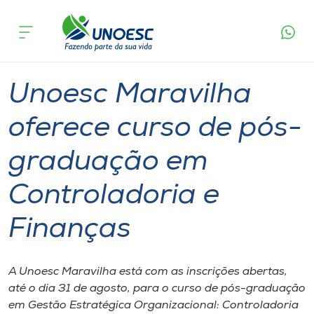
Página
O que
Unoesc Maravilha oferece curso de pós-
inicial
acontece
graduação em Controladoria e Finanças
Cursos
Graduação
Geral
Maravilha
Onde estamos
Unoesc Maravilha
Pesquisa
oferece curso de pós-
graduação em
Atendimento ao Estudante
Controladoria e
Portal de Ensino
Finanças
A
Unoesc
A Unoesc Maravilha está com as inscrições abertas,
até o dia 31 de agosto, para o curso de pós-graduação
Internacionalização
em Gestão Estratégica Organizacional: Controladoria