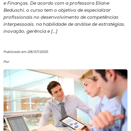
e Finanças. De acordo com a professora Eliane
Beduschi, o curso tem o objetivo de especializar
I.nova
profissionais no desenvolvimento de competências
interpessoais, na habilidade de análise de estratégias,
Diplomados
inovação, gerência e […]
Cultura
Publicado em 28/07/2015
Por
CPA
Biblioteca
Editora
Rádio