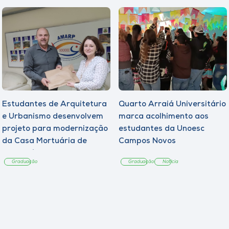
Estudantes de Arquitetura
Quarto Arraiá Universitário
e Urbanismo desenvolvem
marca acolhimento aos
projeto para modernização
estudantes da Unoesc
da Casa Mortuária de
Campos Novos
Tangará
Graduação
Graduação
Notícia