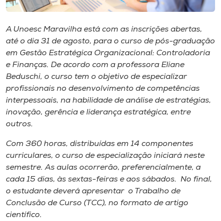
Museu
A Unoesc Maravilha está com as inscrições abertas,
Unoesc
até o dia 31 de agosto, para o curso de pós-graduação
Store
em Gestão Estratégica Organizacional: Controladoria
e Finanças. De acordo com a professora Eliane
Beduschi, o curso tem o objetivo de especializar
profissionais no desenvolvimento de competências
Selecione
interpessoais, na habilidade de análise de estratégias,
o idioma
inovação, gerência e liderança estratégica, entre
outros.
Com 360 horas, distribuídas em 14 componentes
A+
curriculares, o curso de especialização iniciará neste
A-
semestre. As aulas ocorrerão, preferencialmente, a
cada 15 dias, às sextas-feiras e aos sábados. No final,
o estudante deverá apresentar o Trabalho de
Conclusão de Curso (TCC), no formato de artigo
científico.