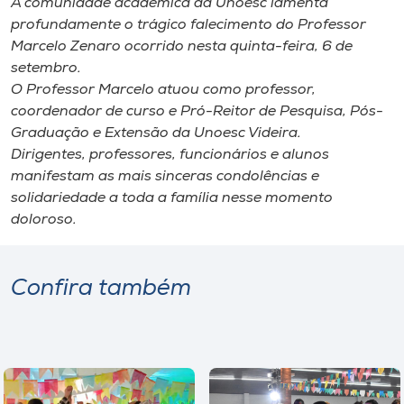
A comunidade acadêmica da Unoesc lamenta
Museu
profundamente o trágico falecimento do Professor
Marcelo Zenaro ocorrido nesta quinta-feira, 6 de
Unoesc
setembro.
Store
O Professor Marcelo atuou como professor,
coordenador de curso e Pró-Reitor de Pesquisa, Pós-
Graduação e Extensão da Unoesc Videira.
Dirigentes, professores, funcionários e alunos
Selecione
manifestam as mais sinceras condolências e
o idioma
solidariedade a toda a família nesse momento
doloroso.
A+
Confira também
A-