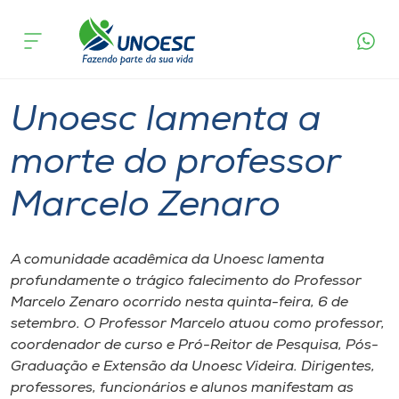
Página
O que
Unoesc lamenta a morte do professor
inicial
acontece
Marcelo Zenaro
Cursos
Graduação
Geral
Videira
Onde estamos
Unoesc lamenta a
Pesquisa
morte do professor
Marcelo Zenaro
Atendimento ao Estudante
Portal de Ensino
A comunidade acadêmica da Unoesc lamenta
profundamente o trágico falecimento do Professor
Marcelo Zenaro ocorrido nesta quinta-feira, 6 de
A
setembro. O Professor Marcelo atuou como professor,
Unoesc
coordenador de curso e Pró-Reitor de Pesquisa, Pós-
Graduação e Extensão da Unoesc Videira. Dirigentes,
Internacionalização
professores, funcionários e alunos manifestam as