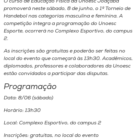
O curso de Educação Física da Unoesc Joaçaba
Museu
promoverá neste sábado, 8 de junho, o 1º Torneio de
Handebol nas categorias masculina e feminina. A
Unoesc
competição integra a programação do Unoesc
Store
Esporte, ocorrerá no Complexo Esportivo, do campus
2.
As inscrições são gratuitas e poderão ser feitas no
local do evento que começará às 13h30. Acadêmicos,
Selecione
o idioma
diplomados, professores e colaboradores da Unoesc
estão convidados a participar das disputas.
Programação
A+
Data: 8/06 (sábado)
A-
Horário: 13h30
Local: Complexo Esportivo, do campus 2
Inscrições: gratuitas, no local do evento