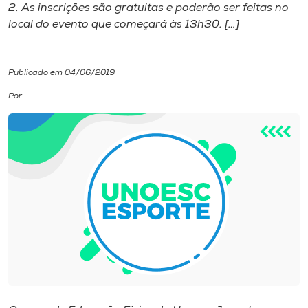
2. As inscrições são gratuitas e poderão ser feitas no
local do evento que começará às 13h30. […]
I.nova
Diplomados
Publicado em 04/06/2019
Por
Cultura
CPA
Biblioteca
Editora
Rádio