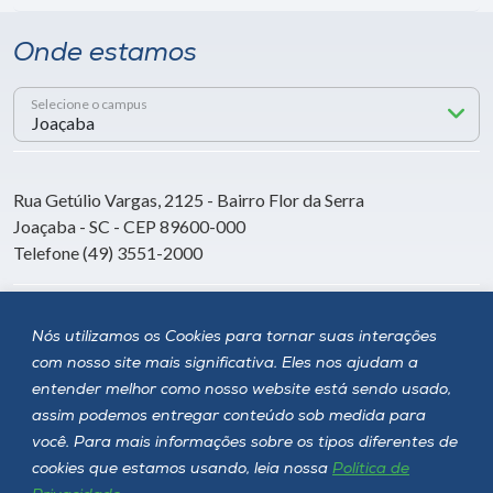
Onde estamos
Selecione o campus
Rua Getúlio Vargas, 2125 - Bairro Flor da Serra
Joaçaba - SC - CEP 89600-000
Telefone (49) 3551-2000
Siga a Unoesc
Nós utilizamos os Cookies para tornar suas interações
com nosso site mais significativa. Eles nos ajudam a
entender melhor como nosso website está sendo usado,
assim podemos entregar conteúdo sob medida para
você. Para mais informações sobre os tipos diferentes de
cookies que estamos usando, leia nossa
Política de