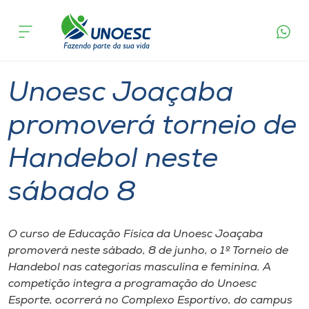
Página
O que
Unoesc Joaçaba promoverá torneio de
inicial
acontece
Handebol neste sábado 8
Cursos
Graduação
Extensão
Joaçaba
Onde estamos
Unoesc Joaçaba
Pesquisa
promoverá torneio de
Handebol neste
Atendimento ao Estudante
sábado 8
Portal de Ensino
O curso de Educação Física da Unoesc Joaçaba
A
promoverá neste sábado, 8 de junho, o 1º Torneio de
Unoesc
Handebol nas categorias masculina e feminina. A
competição integra a programação do Unoesc
Internacionalização
Esporte, ocorrerá no Complexo Esportivo, do campus