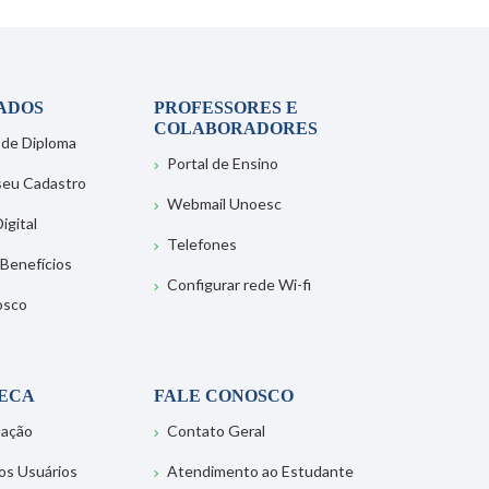
ADOS
PROFESSORES E
COLABORADORES
 de Diploma
Portal de Ensino
 seu Cadastro
Webmail Unoesc
igital
Telefones
 Benefícios
Configurar rede Wi-fi
osco
TECA
FALE CONOSCO
tação
Contato Geral
os Usuários
Atendimento ao Estudante