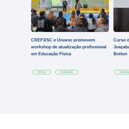
CREF3/SC e Unoesc promovem
Curso d
workshop de atualização profissional
Joaçaba
em Educação Física
Botton
Notícia
Graduação
Gradua