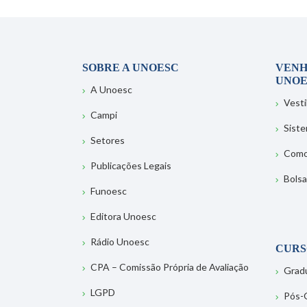
SOBRE A UNOESC
VENH
UNOE
A Unoesc
Vesti
Campi
Sist
Setores
Como
Publicações Legais
Bolsa
Funoesc
Editora Unoesc
Rádio Unoesc
CURS
CPA – Comissão Própria de Avaliação
Grad
LGPD
Pós-