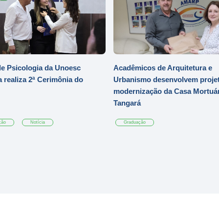
e Psicologia da Unoesc
Acadêmicos de Arquitetura e
 realiza 2ª Cerimônia do
Urbanismo desenvolvem projet
modernização da Casa Mortuár
Tangará
ção
Notícia
Graduação