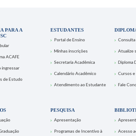
A PARA A
ESTUDANTES
DIPLOM
SC
Portal de Ensino
Consulta
bular
Minhas inscrições
Atualize
ema ACAFE
Secretaria Acadêmica
Diploma D
 ingressar
Calendário Acadêmico
Cursos e
s de Estudo
Atendimento ao Estudante
Fale Con
OS
PESQUISA
BIBLIO
uação
Apresentação
Apresen
Graduação
Programas de Incentivo à
Acesso a