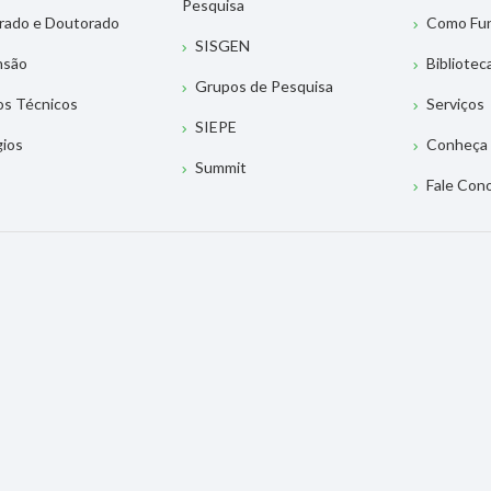
Pesquisa
rado e Doutorado
Como Fu
SISGEN
nsão
Bibliotec
Grupos de Pesquisa
os Técnicos
Serviços
SIEPE
gios
Conheça 
Summit
Fale Con