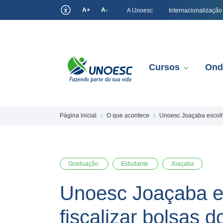
A+
A-
A Unoesc
Internacionalização
Cursos
Ond
Página inicial
O que acontece
Unoesc Joaçaba escolhe
Graduação
Estudante
Joaçaba
Unoesc Joaçaba es
fiscalizar bolsas 