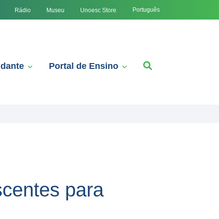
Português
Rádio
Museu
Unoesc Store
udante
Portal de Ensino
scentes para