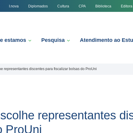
I.nova
Diplomados
Cultura
CPA
Biblioteca
Editora
e estamos
Pesquisa
Atendimento ao Est
 representantes discentes para fiscalizar bolsas do ProUni
colhe representantes di
do ProUni