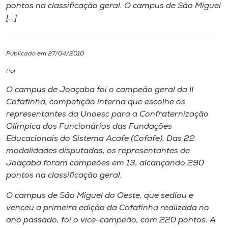
pontos na classificação geral. O campus de São Miguel
[…]
I.nova
Diplomados
Publicado em 27/04/2010
Por
Cultura
O campus de Joaçaba foi o campeão geral da II
Cofafinha, competição interna que escolhe os
CPA
representantes da Unoesc para a Confraternização
Olímpica dos Funcionários das Fundações
Educacionais do Sistema Acafe (Cofafe). Das 22
Biblioteca
modalidades disputadas, os representantes de
Joaçaba foram campeões em 13, alcançando 290
Editora
pontos na classificação geral.
O campus de São Miguel do Oeste, que sediou e
Rádio
venceu a primeira edição da Cofafinha realizada no
ano passado, foi o vice-campeão, com 220 pontos. A