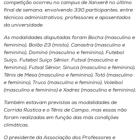
Museu
competição ocorreu no campus de Xanxerê no último
final de semana, envolvendo 330 participantes, entre
técnicos administrativos, professores e aposentados
Unoesc
da universidade.
Store
As modalidades disputadas foram Bocha (masculino e
feminino), Bolão 23 (misto), Canastra (masculino e
feminino), Dominó (masculino e feminino), Futebol
Selecione
Suíço, Futebol Suíço Sênior, Futsal (masculino e
o idioma
feminino), Futsal Sênior, Sinuca (masculino e feminino),
Tênis de Mesa (masculino e feminino), Totó (masculino
e feminino), Truco (masculino e feminino), Voleibol
(masculino e feminino) e Xadrez (masculino e feminino).
A+
A-
Também estavam previstas as modalidades de
Corrida Rústica e o Tênis de Campo, mas essas não
foram realizadas em função das más condições
climáticas.
O presidente da Associação dos Professores e