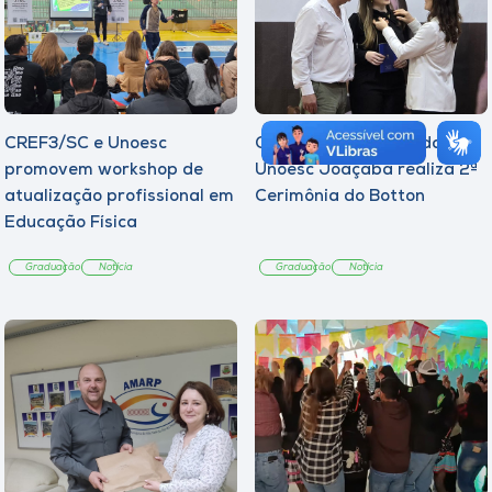
CREF3/SC e Unoesc
Curso de Psicologia da
promovem workshop de
Unoesc Joaçaba realiza 2ª
atualização profissional em
Cerimônia do Botton
Educação Física
Graduação
Notícia
Graduação
Notícia