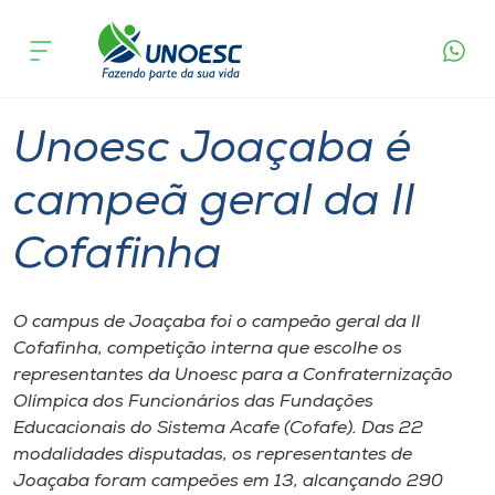
Página
O que
Unoesc Joaçaba é campeã geral da II
inicial
acontece
Cofafinha
Cursos
Graduação
Joaçaba
Onde estamos
Unoesc Joaçaba é
Pesquisa
campeã geral da II
Cofafinha
Atendimento ao Estudante
Portal de Ensino
O campus de Joaçaba foi o campeão geral da II
Cofafinha, competição interna que escolhe os
representantes da Unoesc para a Confraternização
A
Olímpica dos Funcionários das Fundações
Unoesc
Educacionais do Sistema Acafe (Cofafe). Das 22
modalidades disputadas, os representantes de
Internacionalização
Joaçaba foram campeões em 13, alcançando 290