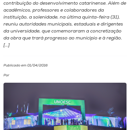
contribuição do desenvolvimento catarinense. Além de
acadêmicos, professores e colaboradores da
I.nova
instituição, a solenidade, na última quinta-feira (31),
reuniu autoridades municipais, estaduais e dirigentes
Diplomados
da universidade, que comemoraram a concretização
da obra que trará progresso ao município e à região.
[…]
Cultura
CPA
Publicado em 01/04/2016
Por
Biblioteca
Editora
Rádio