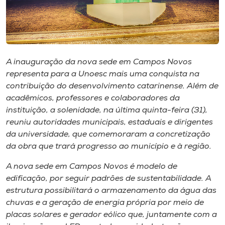
Museu
Unoesc
Store
A inauguração da nova sede em Campos Novos
representa para a Unoesc mais uma conquista na
contribuição do desenvolvimento catarinense. Além de
Selecione
acadêmicos, professores e colaboradores da
o idioma
instituição, a solenidade, na última quinta-feira (31),
reuniu autoridades municipais, estaduais e dirigentes
da universidade, que comemoraram a concretização
da obra que trará progresso ao município e à região.
A+
A-
A nova sede em Campos Novos é modelo de
edificação, por seguir padrões de sustentabilidade. A
estrutura possibilitará o armazenamento da água das
chuvas e a geração de energia própria por meio de
placas solares e gerador eólico que, juntamente com a