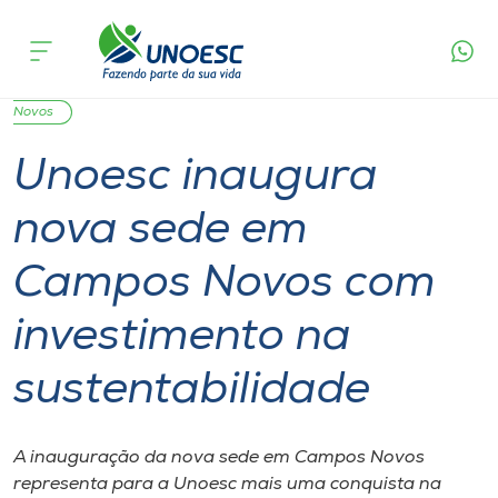
Página
O que
Unoesc inaugura nova sede em Campos Novos
inicial
acontece
com investimento na sustentabilidade
Cursos
Sustentabilidade
Graduação
Joaçaba
Campos
Onde estamos
Novos
Unoesc inaugura
Pesquisa
nova sede em
Atendimento ao Estudante
Campos Novos com
Portal de Ensino
investimento na
sustentabilidade
A
Unoesc
A inauguração da nova sede em Campos Novos
Internacionalização
representa para a Unoesc mais uma conquista na