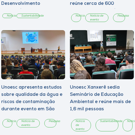
Desenvolvimento
reúne cerca de 600
Sustentável
estudantes da região
Notícia
Sustentabilidade
Notícia
Notícia de
Pesquisa
evento
Unoesc apresenta estudos
Unoesc Xanxerê sedia
sobre qualidade da água e
Seminário de Educação
riscos de contaminação
Ambiental e reúne mais de
durante evento em São
1,6 mil pessoas
Miguel do Oeste
Notícia
Notícia de
Pesquisa
Notícia
Sustentabilidade
Notíc
evento
de
evento