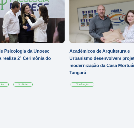
e Psicologia da Unoesc
Acadêmicos de Arquitetura e
 realiza 2ª Cerimônia do
Urbanismo desenvolvem projet
modernização da Casa Mortuár
Tangará
ção
Notícia
Graduação