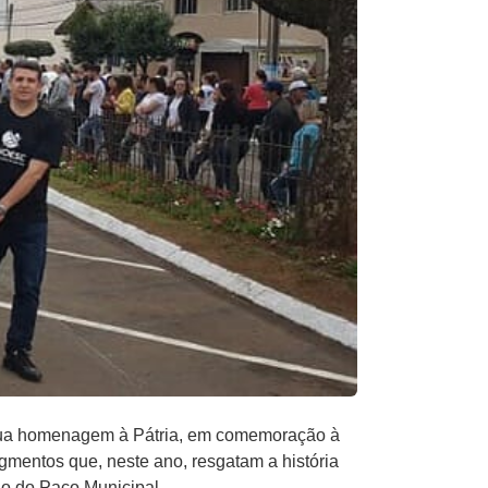
 sua homenagem à Pátria, em comemoração à
egmentos que, neste ano, resgatam a história
no do Paço Municipal