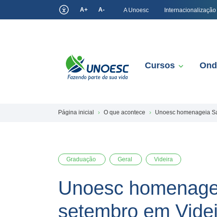
A+
A-
A Unoesc
Internacionalização
Cursos
Ond
Página inicial
O que acontece
Unoesc homenageia Sau
Graduação
Geral
Videira
Unoesc homenageia
setembro em Videi