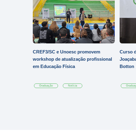
CREF3/SC e Unoesc promovem
Curso d
workshop de atualização profissional
Joaçaba
em Educação Física
Botton
Graduação
Notícia
Gradua