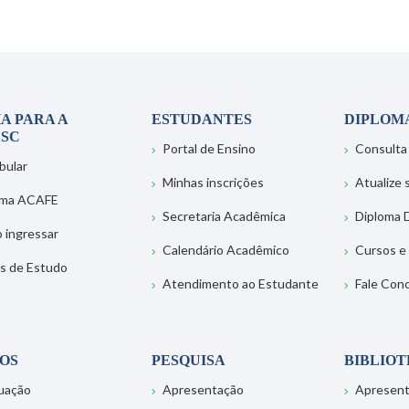
A PARA A
ESTUDANTES
DIPLOM
SC
Portal de Ensino
Consulta
bular
Minhas inscrições
Atualize
ema ACAFE
Secretaria Acadêmica
Diploma D
 ingressar
Calendário Acadêmico
Cursos e
s de Estudo
Atendimento ao Estudante
Fale Con
OS
PESQUISA
BIBLIO
uação
Apresentação
Apresen