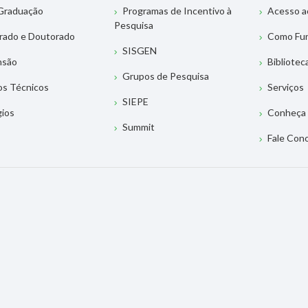
Graduação
Programas de Incentivo à
Acesso a
Pesquisa
rado e Doutorado
Como Fu
SISGEN
nsão
Bibliotec
Grupos de Pesquisa
os Técnicos
Serviços
SIEPE
gios
Conheça 
Summit
Fale Con