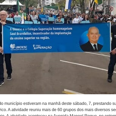
do município estiveram na manhã deste sábado, 7, prestando
ívico. A atividade reuniu mais de 60 grupos dos mais diversos s
pio. A atividade aconteceu na Avenida Manoel Roque, no entor