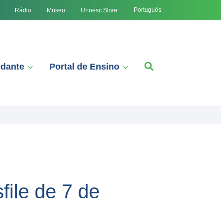
Português
Rádio
Museu
Unoesc Store
udante
Portal de Ensino
ile de 7 de