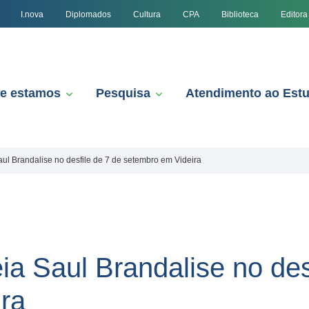
I.nova
Diplomados
Cultura
CPA
Biblioteca
Editora
e estamos
Pesquisa
Atendimento ao Est
l Brandalise no desfile de 7 de setembro em Videira
 Saul Brandalise no desf
ra