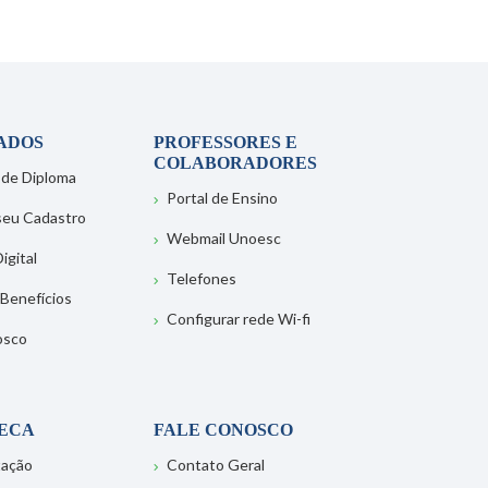
ADOS
PROFESSORES E
COLABORADORES
 de Diploma
Portal de Ensino
 seu Cadastro
Webmail Unoesc
igital
Telefones
 Benefícios
Configurar rede Wi-fi
osco
TECA
FALE CONOSCO
tação
Contato Geral