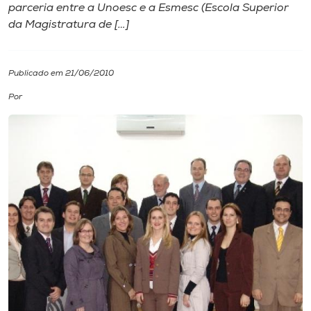
parceria entre a Unoesc e a Esmesc (Escola Superior
da Magistratura de […]
I.nova
Diplomados
Publicado em 21/06/2010
Por
Cultura
CPA
Biblioteca
Editora
Rádio