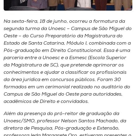
Museu
Unoesc
Na sexta-feira, 18 de junho, ocorreu a formatura da
segunda turma da Unoesc – Campus de São Miguel do
Store
Oeste – do Curso Preparatório da Magistratura do
Estado de Santa Catarina, Módulo I, combinada com a
Pós-graduação em Direito Constitucional. Essa é uma
parceria entre a Unoesc e a Esmesc (Escola Superior
Selecione
o idioma
da Magistratura de SC), que pretende aprimorar os
conhecimentos e ajudar a classificar os profissionais
da área jurídica em concursos públicos. Foram 30
formados em um cerimonial realizado no auditório do
A+
Campus de São Miguel do Oeste para autoridades,
A-
acadêmicos de Direito e convidados.
Além da presença do pró-reitor de graduação da
Unoesc/SMO, professor Nelson Santos Machado, da
diretora de Pesquisa, Pós-graduação e Extensão,
professora Ieda Margarete Oro, estiveram presentes o