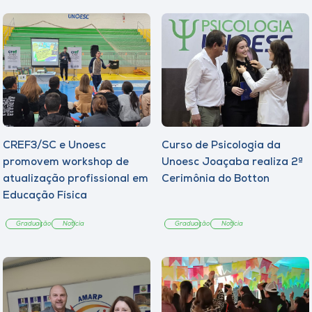
CREF3/SC e Unoesc
Curso de Psicologia da
promovem workshop de
Unoesc Joaçaba realiza 2ª
atualização profissional em
Cerimônia do Botton
Educação Física
Graduação
Notícia
Graduação
Notícia