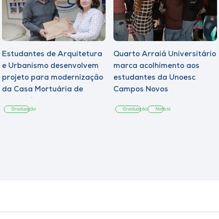
Estudantes de Arquitetura
Quarto Arraiá Universitário
e Urbanismo desenvolvem
marca acolhimento aos
projeto para modernização
estudantes da Unoesc
da Casa Mortuária de
Campos Novos
Tangará
Graduação
Graduação
Notícia