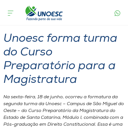
Página
O que
Unoesc forma turma do Curso Preparatório
inicial
acontece
para a Magistratura
Cursos
Graduação
São Miguel do Oeste
Onde estamos
Unoesc forma turma
Pesquisa
do Curso
Preparatório para a
Atendimento ao Estudante
Magistratura
Portal de Ensino
Na sexta-feira, 18 de junho, ocorreu a formatura da
A
segunda turma da Unoesc – Campus de São Miguel do
Unoesc
Oeste – do Curso Preparatório da Magistratura do
Estado de Santa Catarina, Módulo I, combinada com a
Internacionalização
Pós-graduação em Direito Constitucional. Essa é uma