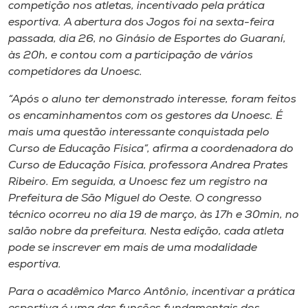
Museu
competição nos atletas, incentivado pela prática
esportiva. A abertura dos Jogos foi na sexta-feira
passada, dia 26, no Ginásio de Esportes do Guaraní,
Unoesc
às 20h, e contou com a participação de vários
Store
competidores da Unoesc.
“Após o aluno ter demonstrado interesse, foram feitos
os encaminhamentos com os gestores da Unoesc. É
Selecione
mais uma questão interessante conquistada pelo
o idioma
Curso de Educação Física”, afirma a coordenadora do
Curso de Educação Física, professora Andrea Prates
Ribeiro. Em seguida, a Unoesc fez um registro na
Prefeitura de São Miguel do Oeste. O congresso
A+
técnico ocorreu no dia 19 de março, às 17h e 30min, no
A-
salão nobre da prefeitura. Nesta edição, cada atleta
pode se inscrever em mais de uma modalidade
esportiva.
Para o acadêmico Marco Antônio, incentivar a prática