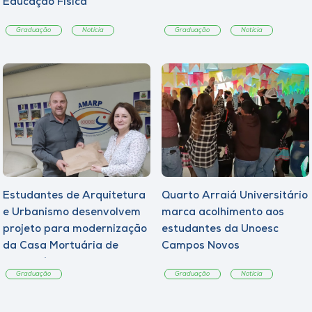
Educação Física
Graduação
Notícia
Graduação
Notícia
Estudantes de Arquitetura
Quarto Arraiá Universitário
e Urbanismo desenvolvem
marca acolhimento aos
projeto para modernização
estudantes da Unoesc
da Casa Mortuária de
Campos Novos
Tangará
Graduação
Graduação
Notícia