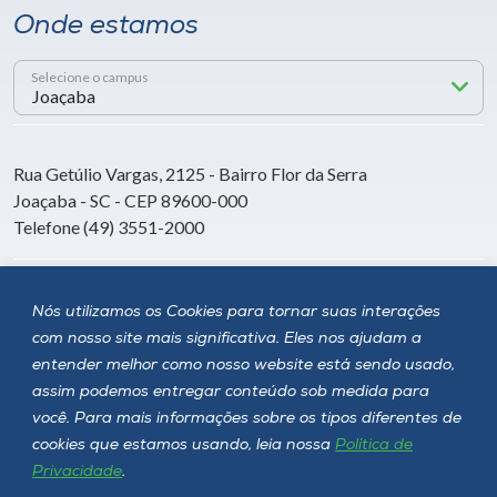
Onde estamos
Selecione o campus
Rua Getúlio Vargas, 2125 - Bairro Flor da Serra
Joaçaba - SC - CEP 89600-000
Telefone (49) 3551-2000
Siga a Unoesc
Nós utilizamos os Cookies para tornar suas interações
com nosso site mais significativa. Eles nos ajudam a
entender melhor como nosso website está sendo usado,
assim podemos entregar conteúdo sob medida para
você. Para mais informações sobre os tipos diferentes de
cookies que estamos usando, leia nossa
Política de
Privacidade
.