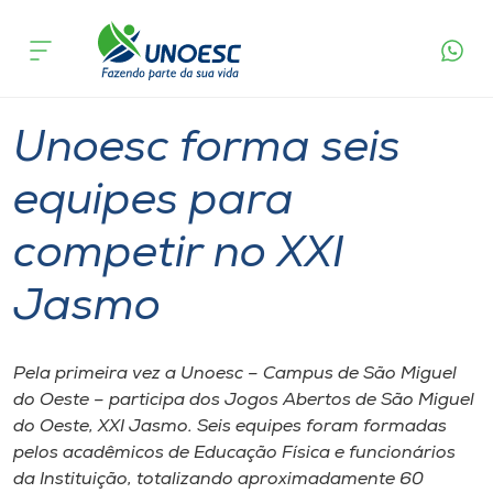
Página
O que
Unoesc forma seis equipes para competir
inicial
acontece
no XXI Jasmo
Cursos
Graduação
São Miguel do Oeste
Onde estamos
Unoesc forma seis
Pesquisa
equipes para
competir no XXI
Atendimento ao Estudante
Jasmo
Portal de Ensino
Pela primeira vez a Unoesc – Campus de São Miguel
A
do Oeste – participa dos Jogos Abertos de São Miguel
Unoesc
do Oeste, XXI Jasmo. Seis equipes foram formadas
pelos acadêmicos de Educação Física e funcionários
Internacionalização
da Instituição, totalizando aproximadamente 60