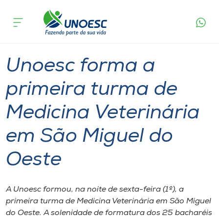
Página
O que
Unoesc forma a primeira turma de Medicina
inicial
acontece
Veterinária em São Miguel do Oeste
Cursos
Graduação
São Miguel do Oeste
Onde estamos
Unoesc forma a
Pesquisa
primeira turma de
Medicina Veterinária
Atendimento ao Estudante
em São Miguel do
Portal de Ensino
Oeste
A
Unoesc
A Unoesc formou, na noite de sexta-feira (1º), a
primeira turma de Medicina Veterinária em São Miguel
Internacionalização
do Oeste. A solenidade de formatura dos 25 bacharéis