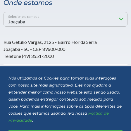
Onde estamos
Selecione o campus
Rua Getúlio Vargas, 2125 - Bairro Flor da Serra
Joaçaba - SC - CEP 89600-000
Telefone (49) 3551-2000
Siga a Unoesc
Nós utilizamos os Cookies para tornar suas interações
com nosso site mais significativa. Eles nos ajudam a
entender melhor como nosso website está sendo usado,
assim podemos entregar conteúdo sob medida para
você. Para mais informações sobre os tipos diferentes de
cookies que estamos usando, leia nossa
Política de
Privacidade
.