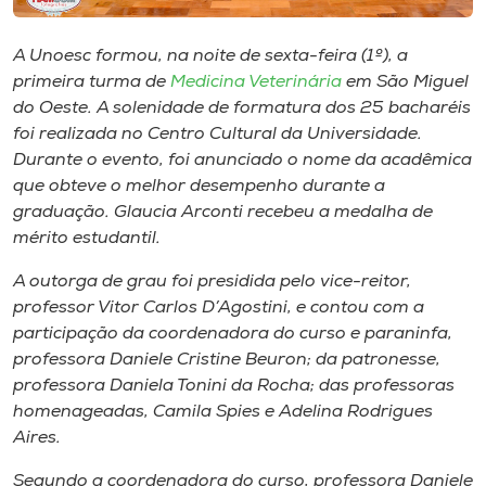
Museu
A Unoesc formou, na noite de sexta-feira (1º), a
Unoesc
primeira turma de
Medicina Veterinária
em São Miguel
Store
do Oeste. A solenidade de formatura dos 25 bacharéis
foi realizada no Centro Cultural da Universidade.
Durante o evento, foi anunciado o nome da acadêmica
que obteve o melhor desempenho durante a
Selecione
graduação. Glaucia Arconti recebeu a medalha de
o idioma
mérito estudantil.
A outorga de grau foi presidida pelo vice-reitor,
professor Vitor Carlos D’Agostini, e contou com a
A+
participação da coordenadora do curso e paraninfa,
A-
professora Daniele Cristine Beuron; da patronesse,
professora Daniela Tonini da Rocha; das professoras
homenageadas, Camila Spies e Adelina Rodrigues
Aires.
Segundo a coordenadora do curso, professora Daniele