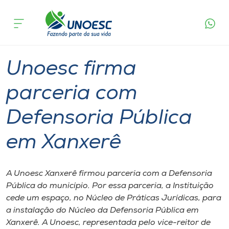
Página
O que
Unoesc firma parceria com Defensoria
inicial
acontece
Pública em Xanxerê
Cursos
Graduação
Xanxerê
Onde estamos
Unoesc firma
Pesquisa
parceria com
Defensoria Pública
Atendimento ao Estudante
em Xanxerê
Portal de Ensino
A Unoesc Xanxerê firmou parceria com a Defensoria
A
Pública do município. Por essa parceria, a Instituição
Unoesc
cede um espaço, no Núcleo de Práticas Jurídicas, para
a instalação do Núcleo da Defensoria Pública em
Internacionalização
Xanxerê. A Unoesc, representada pelo vice-reitor de