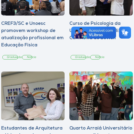
CREF3/SC e Unoesc
Curso de Psicologia da
promovem workshop de
Unoesc Joaçaba realiza 2ª
atualização profissional em
Cerimônia do Botton
Educação Física
Graduação
Notícia
Graduação
Notícia
Estudantes de Arquitetura
Quarto Arraiá Universitário