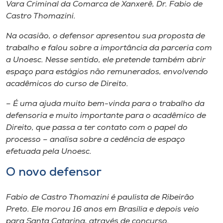
Museu
Vara Criminal da Comarca de Xanxerê, Dr. Fabio de
Castro Thomazini.
Unoesc
Na ocasião, o defensor apresentou sua proposta de
Store
trabalho e falou sobre a importância da parceria com
a Unoesc. Nesse sentido, ele pretende também abrir
espaço para estágios não remunerados, envolvendo
acadêmicos do curso de Direito.
Selecione
o idioma
– É uma ajuda muito bem-vinda para o trabalho da
defensoria e muito importante para o acadêmico de
Direito, que passa a ter contato com o papel do
processo – analisa sobre a cedência de espaço
A+
efetuada pela Unoesc.
A-
O novo defensor
Fabio de Castro Thomazini é paulista de Ribeirão
Preto. Ele morou 16 anos em Brasília e depois veio
para Santa Catarina, através de concurso.