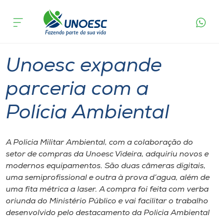
Página
O que
Unoesc expande parceria com a Polícia
inicial
acontece
Ambiental
Cursos
Extensão
Graduação
Videira
Onde estamos
Unoesc expande
Pesquisa
parceria com a
Polícia Ambiental
Atendimento ao Estudante
Portal de Ensino
A Policia Militar Ambiental, com a colaboração do
setor de compras da Unoesc Videira, adquiriu novos e
modernos equipamentos. São duas câmeras digitais,
A
uma semiprofissional e outra à prova d’agua, além de
Unoesc
uma fita métrica a laser. A compra foi feita com verba
oriunda do Ministério Público e vai facilitar o trabalho
Internacionalização
desenvolvido pelo destacamento da Policia Ambiental