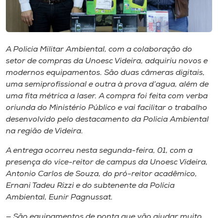
Museu
Unoesc
Store
A Policia Militar Ambiental, com a colaboração do
setor de compras da Unoesc Videira, adquiriu novos e
modernos equipamentos. São duas câmeras digitais,
uma semiprofissional e outra à prova d’agua, além de
Selecione
uma fita métrica a laser. A compra foi feita com verba
o idioma
oriunda do Ministério Público e vai facilitar o trabalho
desenvolvido pelo destacamento da Policia Ambiental
na região de Videira.
A+
A entrega ocorreu nesta segunda-feira, 01, com a
A-
presença do vice-reitor de campus da Unoesc Videira,
Antonio Carlos de Souza, do pró-reitor acadêmico,
Ernani Tadeu Rizzi e do subtenente da Polícia
Ambiental, Eunir Pagnussat.
— São equipamentos de ponta que vão ajudar muito