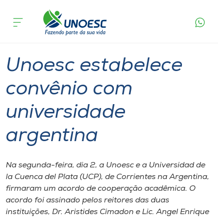
Página
O que
Unoesc estabelece convênio com
inicial
acontece
universidade argentina
Cursos
Graduação
Onde estamos
Unoesc estabelece
Pesquisa
convênio com
universidade
Atendimento ao Estudante
argentina
Portal de Ensino
Na segunda-feira, dia 2, a Unoesc e a Universidad de
A
la Cuenca del Plata (UCP), de Corrientes na Argentina,
Unoesc
firmaram um acordo de cooperação acadêmica. O
acordo foi assinado pelos reitores das duas
Internacionalização
instituições, Dr. Aristides Cimadon e Lic. Angel Enrique