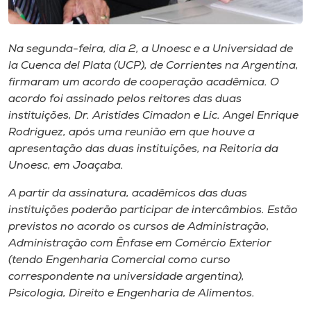
Museu
Unoesc
Na segunda-feira, dia 2, a Unoesc e a Universidad de
la Cuenca del Plata (UCP), de Corrientes na Argentina,
Store
firmaram um acordo de cooperação acadêmica. O
acordo foi assinado pelos reitores das duas
instituições, Dr. Aristides Cimadon e Lic. Angel Enrique
Rodriguez, após uma reunião em que houve a
Selecione
o idioma
apresentação das duas instituições, na Reitoria da
Unoesc, em Joaçaba.
A partir da assinatura, acadêmicos das duas
A+
instituições poderão participar de intercâmbios. Estão
A-
previstos no acordo os cursos de Administração,
Administração com Ênfase em Comércio Exterior
(tendo Engenharia Comercial como curso
correspondente na universidade argentina),
Psicologia, Direito e Engenharia de Alimentos.