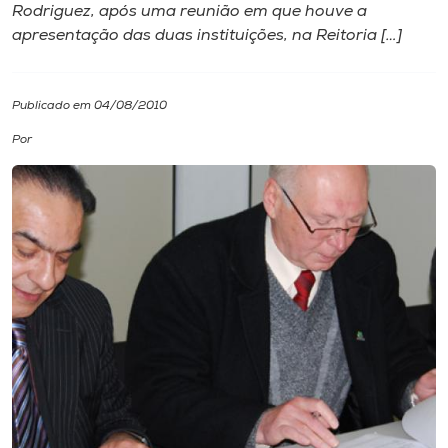
Rodriguez, após uma reunião em que houve a
apresentação das duas instituições, na Reitoria […]
I.nova
Diplomados
Publicado em 04/08/2010
Por
Cultura
CPA
Biblioteca
Editora
Rádio