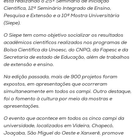
esta realizando o 25º Seminário de Iniciação
Museu
Científica, 12º Seminário Integrado de Ensino,
Pesquisa e Extensão e a 10ª Mostra Universitária
Unoesc
(Siepe).
Store
O Siepe tem como objetivo socializar os resultados
acadêmicos científicos realizados nos programas de
Bolsa Científica da Unoesc, do CNPQ, da Fapesc e da
Secretaria de estado de Educação, além de trabalhos
Selecione
o idioma
de extensão e ensino.
Na edição passada, mais de 900 projetos foram
expostos, em apresentações que ocorreram
A+
simultaneamente em todos os campi. Outro destaque,
A-
foi o fomento à cultura por meio da mostras e
apresentações.
O evento que acontece em todos os cinco campi da
universidade, localizados em Videira, Chapecó,
Joaçaba, São Miguel do Oeste e Xanxerê, promove