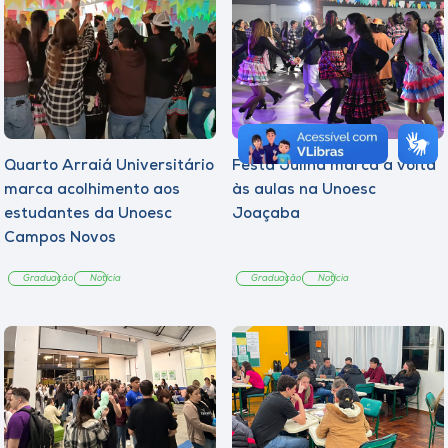
Quarto Arraiá Universitário
Festa Julina marca a volta
marca acolhimento aos
às aulas na Unoesc
estudantes da Unoesc
Joaçaba
Campos Novos
Graduação
Notícia
Graduação
Notícia