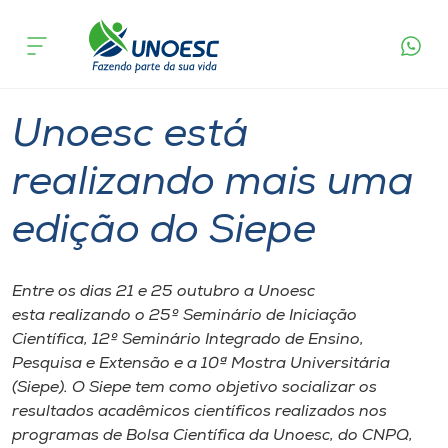
Página
O que
Unoesc está realizando mais uma edição
inicial
acontece
do Siepe
Cursos
Graduação
Notícia de evento
Joaçaba
Onde estamos
Unoesc está
Pesquisa
realizando mais uma
edição do Siepe
Atendimento ao Estudante
Portal de Ensino
Entre os dias 21 e 25 outubro a Unoesc
esta realizando o 25º Seminário de Iniciação
Científica, 12º Seminário Integrado de Ensino,
A
Pesquisa e Extensão e a 10ª Mostra Universitária
Unoesc
(Siepe). O Siepe tem como objetivo socializar os
resultados acadêmicos científicos realizados nos
Internacionalização
programas de Bolsa Científica da Unoesc, do CNPQ,