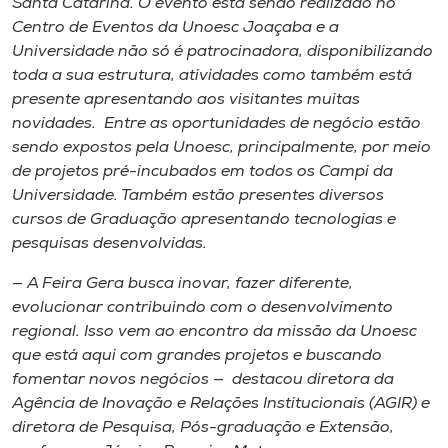
Santa Catarina. O evento está sendo realizado no
Museu
Centro de Eventos da Unoesc Joaçaba e a
Universidade não só é patrocinadora, disponibilizando
Unoesc
toda a sua estrutura, atividades como também está
Store
presente apresentando aos visitantes muitas
novidades. Entre as oportunidades de negócio estão
sendo expostos pela Unoesc, principalmente, por meio
de projetos pré-incubados em todos os Campi da
Selecione
Universidade. Também estão presentes diversos
o idioma
cursos de Graduação apresentando tecnologias e
pesquisas desenvolvidas.
— A Feira Gera busca inovar, fazer diferente,
A+
evolucionar contribuindo com o desenvolvimento
A-
regional. Isso vem ao encontro da missão da Unoesc
que está aqui com grandes projetos e buscando
fomentar novos negócios — destacou diretora da
Agência de Inovação e Relações Institucionais (AGIR) e
diretora de Pesquisa, Pós-graduação e Extensão,