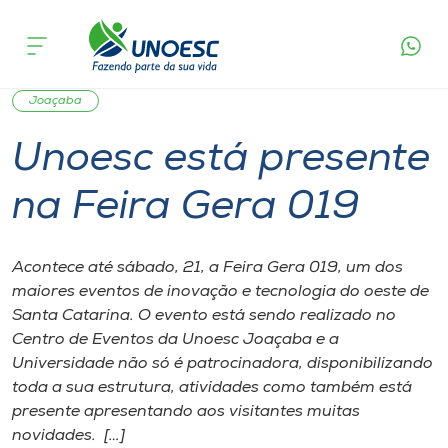
Página
O que
Unoesc está presente na Feira Gera
inicial
acontece
019
Cursos
Graduação
Notícia de evento
Sustentabilidade
Onde estamos
Joaçaba
Unoesc está presente
Pesquisa
na Feira Gera 019
Atendimento ao Estudante
Acontece até sábado, 21, a Feira Gera 019, um dos
Portal de Ensino
maiores eventos de inovação e tecnologia do oeste de
Santa Catarina. O evento está sendo realizado no
Centro de Eventos da Unoesc Joaçaba e a
A
Universidade não só é patrocinadora, disponibilizando
Unoesc
toda a sua estrutura, atividades como também está
presente apresentando aos visitantes muitas
Internacionalização
novidades. […]