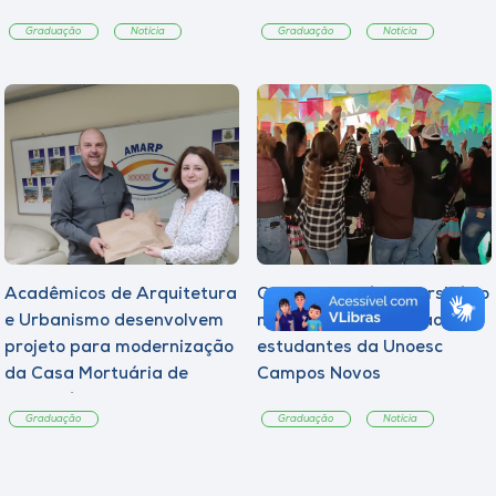
Graduação
Notícia
Graduação
Notícia
Acadêmicos de Arquitetura
Quarto Arraiá Universitário
e Urbanismo desenvolvem
marca acolhimento aos
projeto para modernização
estudantes da Unoesc
da Casa Mortuária de
Campos Novos
Tangará
Graduação
Graduação
Notícia