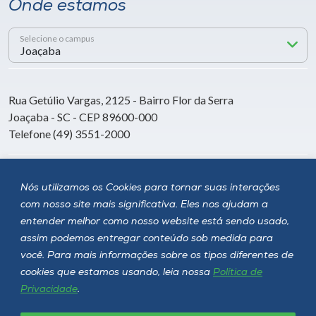
Onde estamos
Selecione o campus
Rua Getúlio Vargas, 2125 - Bairro Flor da Serra
Joaçaba - SC - CEP 89600-000
Telefone (49) 3551-2000
Siga a Unoesc
Nós utilizamos os Cookies para tornar suas interações
com nosso site mais significativa. Eles nos ajudam a
entender melhor como nosso website está sendo usado,
assim podemos entregar conteúdo sob medida para
você. Para mais informações sobre os tipos diferentes de
cookies que estamos usando, leia nossa
Política de
Privacidade
.