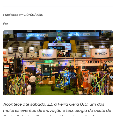
I.nova
Publicado em 20/09/2019
Por
Diplomados
Cultura
CPA
Biblioteca
Editora
Rádio
Acontece até sábado, 21, a Feira Gera 019, um dos
maiores eventos de inovação e tecnologia do oeste de