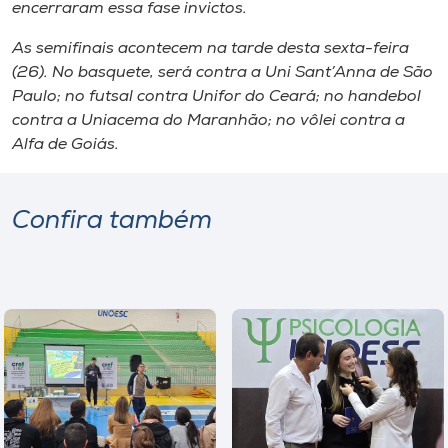
Museu
encerraram essa fase invictos.
As semifinais acontecem na tarde desta sexta-feira
Unoesc
(26). No basquete, será contra a Uni Sant’Anna de São
Store
Paulo; no futsal contra Unifor do Ceará; no handebol
contra a Uniacema do Maranhão; no vôlei contra a
Alfa de Goiás.
Selecione
o idioma
Confira também
A+
A-