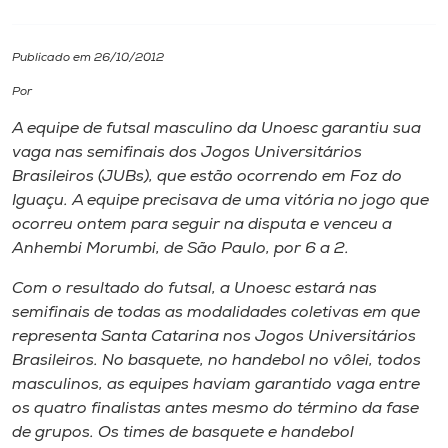
I.nova
Publicado em 26/10/2012
Por
Diplomados
A equipe de futsal masculino da Unoesc garantiu sua
vaga nas semifinais dos Jogos Universitários
Cultura
Brasileiros (JUBs), que estão ocorrendo em Foz do
Iguaçu. A equipe precisava de uma vitória no jogo que
CPA
ocorreu ontem para seguir na disputa e venceu a
Anhembi Morumbi, de São Paulo, por 6 a 2.
Biblioteca
Com o resultado do futsal, a Unoesc estará nas
semifinais de todas as modalidades coletivas em que
representa Santa Catarina nos Jogos Universitários
Editora
Brasileiros. No basquete, no handebol no vôlei, todos
masculinos, as equipes haviam garantido vaga entre
Rádio
os quatro finalistas antes mesmo do término da fase
de grupos. Os times de basquete e handebol