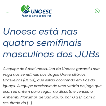
Página
O que
Unoesc está nas quatro semifinais
inicial
acontece
masculinas dos JUBs
Cursos
Graduação
Onde estamos
Unoesc está nas
Pesquisa
quatro semifinais
masculinas dos JUBs
Atendimento ao Estudante
Portal de Ensino
A equipe de futsal masculino da Unoesc garantiu sua
vaga nas semifinais dos Jogos Universitários
Brasileiros (JUBs), que estão ocorrendo em Foz do
A
Iguaçu. A equipe precisava de uma vitória no jogo que
Unoesc
ocorreu ontem para seguir na disputa e venceu a
Anhembi Morumbi, de São Paulo, por 6 a 2. Com o
Internacionalização
resultado do […]