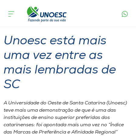
Página
O que
Unoesc está mais uma vez entre as mais
inicial
acontece
lembradas de SC
Cursos
Graduação
Onde estamos
Unoesc está mais
Pesquisa
uma vez entre as
mais lembradas de
Atendimento ao Estudante
SC
Portal de Ensino
A Universidade do Oeste de Santa Catarina (Unoesc)
A
teve mais uma demonstração de que é uma das
Unoesc
instituições de ensino superior preferidas dos
catarinenses: foi apontada mais uma vez no “Índice
Internacionalização
das Marcas de Preferência e Afinidade Regional”