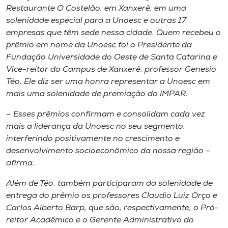
Museu
Restaurante O Costelão, em Xanxerê, em uma
solenidade especial para a Unoesc e outras 17
empresas que têm sede nessa cidade. Quem recebeu o
Unoesc
prêmio em nome da Unoesc foi o Presidente da
Store
Fundação Universidade do Oeste de Santa Catarina e
Vice-reitor do
Campus
de Xanxerê, professor Genesio
Téo. Ele diz ser uma honra representar a Unoesc em
mais uma solenidade de premiação do IMPAR.
Selecione
o idioma
– Esses prêmios confirmam e consolidam cada vez
mais a liderança da Unoesc no seu segmento,
interferindo positivamente no crescimento e
A+
desenvolvimento socioeconômico da nossa região –
A-
afirma.
Além de Téo, também participaram da solenidade de
entrega do prêmio os professores Claudio Luiz Orço e
Carlos Alberto Barp, que são, respectivamente, o Pró-
reitor Acadêmico e o Gerente Administrativo do