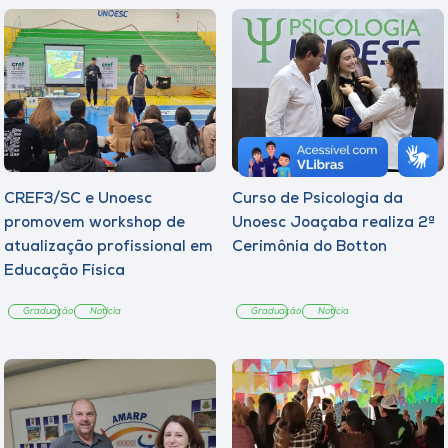
CREF3/SC e Unoesc
Curso de Psicologia da
promovem workshop de
Unoesc Joaçaba realiza 2ª
atualização profissional em
Cerimônia do Botton
Educação Física
Graduação
Notícia
Graduação
Notícia