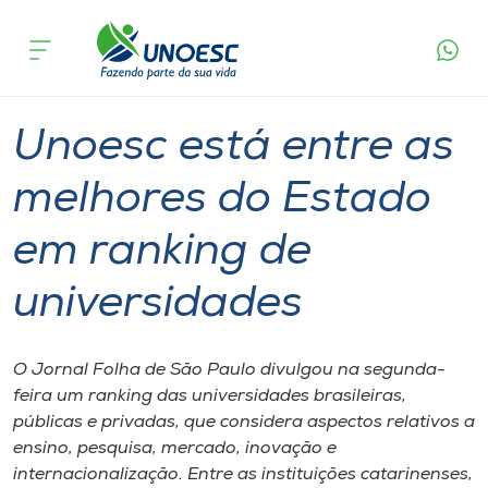
Página
O que
Unoesc está entre as melhores do Estado em
inicial
acontece
ranking de universidades
Cursos
Graduação
Onde estamos
Unoesc está entre as
Pesquisa
melhores do Estado
em ranking de
Atendimento ao Estudante
universidades
Portal de Ensino
O Jornal Folha de São Paulo divulgou na segunda-
A
feira um ranking das universidades brasileiras,
Unoesc
públicas e privadas, que considera aspectos relativos a
ensino, pesquisa, mercado, inovação e
Internacionalização
internacionalização. Entre as instituições catarinenses,