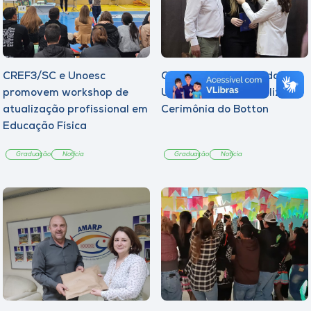
CREF3/SC e Unoesc
Curso de Psicologia da
promovem workshop de
Unoesc Joaçaba realiza 2ª
atualização profissional em
Cerimônia do Botton
Educação Física
Graduação
Notícia
Graduação
Notícia