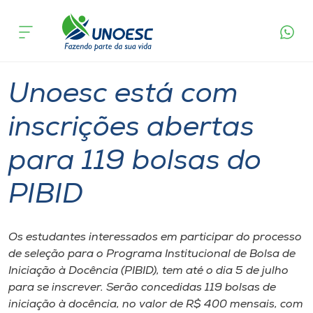
Página
O que
Unoesc está com inscrições abertas para
inicial
acontece
119 bolsas do PIBID
Cursos
Graduação
Bolsas de Estudo
Inserção Social
Onde estamos
Unoesc está com
Pesquisa
inscrições abertas
para 119 bolsas do
Atendimento ao Estudante
PIBID
Portal de Ensino
Os estudantes interessados em participar do processo
A
de seleção para o Programa Institucional de Bolsa de
Unoesc
Iniciação à Docência (PIBID), tem até o dia 5 de julho
para se inscrever. Serão concedidas 119 bolsas de
Internacionalização
iniciação à docência, no valor de R$ 400 mensais, com