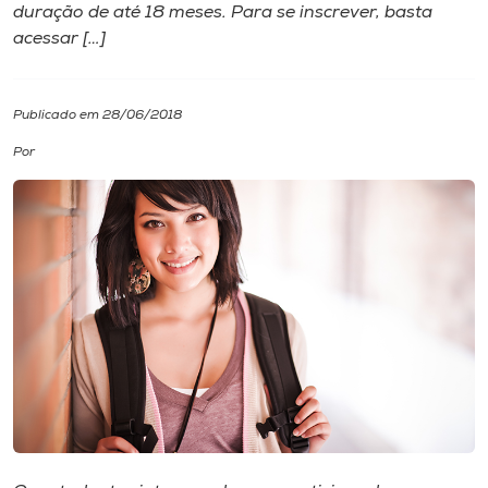
duração de até 18 meses. Para se inscrever, basta
acessar […]
I.nova
Diplomados
Publicado em 28/06/2018
Por
Cultura
CPA
Biblioteca
Editora
Rádio