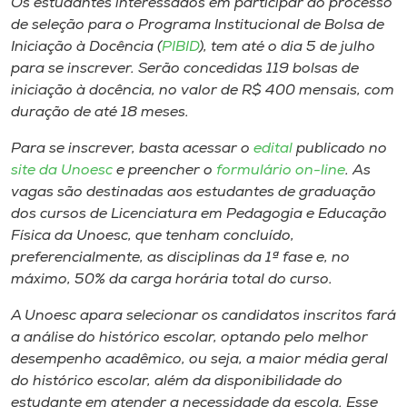
Os estudantes interessados em participar do processo
Museu
de seleção para o Programa Institucional de Bolsa de
Iniciação à Docência (
PIBID
), tem até o dia 5 de julho
Unoesc
para se inscrever. Serão concedidas 119 bolsas de
Store
iniciação à docência, no valor de R$ 400 mensais, com
duração de até 18 meses.
Para se inscrever, basta acessar o
edital
publicado no
site da Unoesc
e preencher o
formulário
on-line
. As
Selecione
o idioma
vagas são destinadas aos estudantes de graduação
dos cursos de Licenciatura em Pedagogia e Educação
Física da Unoesc, que tenham concluído,
preferencialmente, as disciplinas da 1ª fase e, no
A+
máximo, 50% da carga horária total do curso.
A-
A Unoesc apara selecionar os candidatos inscritos fará
a análise do histórico escolar, optando pelo melhor
desempenho acadêmico, ou seja, a maior média geral
do histórico escolar, além da disponibilidade do
estudante em atender a necessidade da escola. Esse