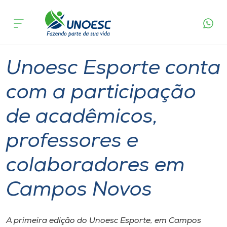
Página
O que
Unoesc Esporte conta com a participação de
inicial
acontece
acadêmicos, professores e colaboradores em
Cursos
Campos Novos
Graduação
Esporte
Campos Novos
Onde estamos
Unoesc Esporte conta
Pesquisa
com a participação
de acadêmicos,
Atendimento ao Estudante
professores e
Portal de Ensino
colaboradores em
A
Campos Novos
Unoesc
Internacionalização
A primeira edição do Unoesc Esporte, em Campos