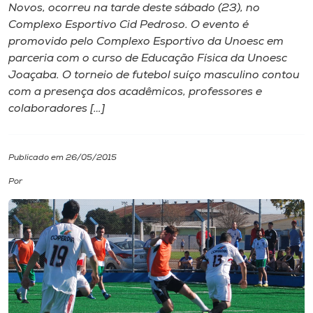
Novos, ocorreu na tarde deste sábado (23), no
Complexo Esportivo Cid Pedroso. O evento é
I.nova
promovido pelo Complexo Esportivo da Unoesc em
parceria com o curso de Educação Física da Unoesc
Diplomados
Joaçaba. O torneio de futebol suíço masculino contou
com a presença dos acadêmicos, professores e
colaboradores […]
Cultura
CPA
Publicado em 26/05/2015
Por
Biblioteca
Editora
Rádio