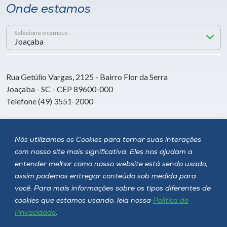
Onde estamos
Selecione o campus
Rua Getúlio Vargas, 2125 - Bairro Flor da Serra
Joaçaba - SC - CEP 89600-000
Telefone (49) 3551-2000
Siga a Unoesc
Nós utilizamos os Cookies para tornar suas interações
com nosso site mais significativa. Eles nos ajudam a
entender melhor como nosso website está sendo usado,
assim podemos entregar conteúdo sob medida para
você. Para mais informações sobre os tipos diferentes de
cookies que estamos usando, leia nossa
Política de
Privacidade
.