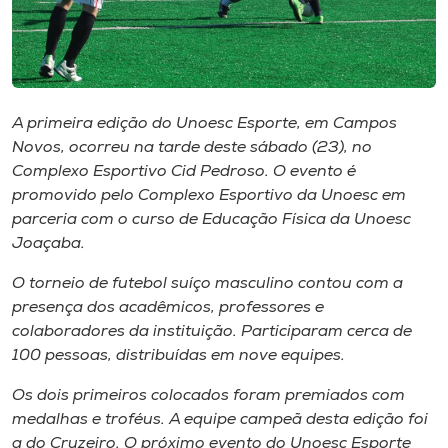
Museu
Unoesc
Store
A primeira edição do Unoesc Esporte, em Campos
Novos, ocorreu na tarde deste sábado (23), no
Complexo Esportivo Cid Pedroso. O evento é
Selecione
promovido pelo Complexo Esportivo da Unoesc em
o idioma
parceria com o curso de Educação Física da Unoesc
Joaçaba.
O torneio de futebol suíço masculino contou com a
A+
presença dos acadêmicos, professores e
A-
colaboradores da instituição. Participaram cerca de
100 pessoas, distribuídas em nove equipes.
Os dois primeiros colocados foram premiados com
medalhas e troféus. A equipe campeã desta edição foi
a do Cruzeiro. O próximo evento do Unoesc Esporte