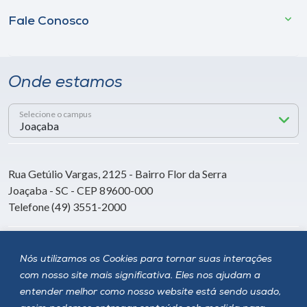
Fale Conosco
Onde estamos
Selecione o campus
Rua Getúlio Vargas, 2125 - Bairro Flor da Serra
Joaçaba - SC - CEP 89600-000
Telefone (49) 3551-2000
Siga a Unoesc
Nós utilizamos os Cookies para tornar suas interações
com nosso site mais significativa. Eles nos ajudam a
entender melhor como nosso website está sendo usado,