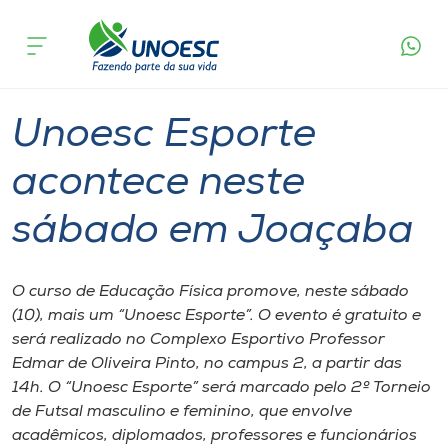
Página
O que
Unoesc Esporte acontece neste sábado
inicial
acontece
em Joaçaba
Cursos
Graduação
Esporte
Joaçaba
Onde estamos
Unoesc Esporte
Pesquisa
acontece neste
sábado em Joaçaba
Atendimento ao Estudante
Portal de Ensino
O curso de Educação Física promove, neste sábado
(10), mais um “Unoesc Esporte”. O evento é gratuito e
será realizado no Complexo Esportivo Professor
A
Edmar de Oliveira Pinto, no campus 2, a partir das
Unoesc
14h. O “Unoesc Esporte” será marcado pelo 2º Torneio
de Futsal masculino e feminino, que envolve
Internacionalização
acadêmicos, diplomados, professores e funcionários