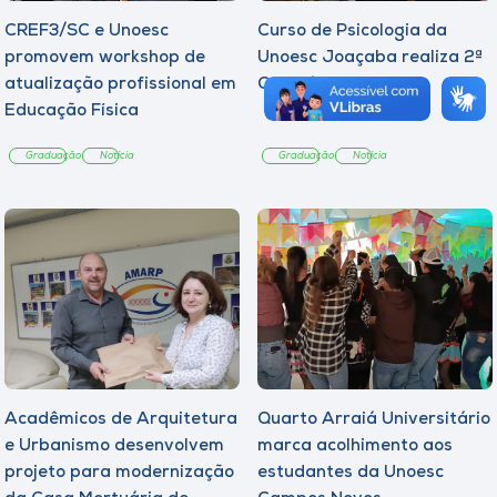
CREF3/SC e Unoesc
Curso de Psicologia da
promovem workshop de
Unoesc Joaçaba realiza 2ª
atualização profissional em
Cerimônia do Botton
Educação Física
Graduação
Notícia
Graduação
Notícia
Acadêmicos de Arquitetura
Quarto Arraiá Universitário
e Urbanismo desenvolvem
marca acolhimento aos
projeto para modernização
estudantes da Unoesc