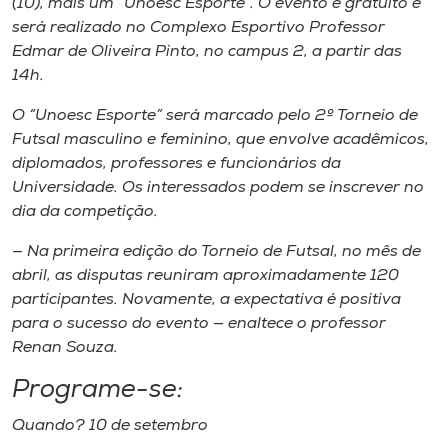
(10), mais um “Unoesc Esporte”. O evento é gratuito e
Museu
será realizado no Complexo Esportivo Professor
Edmar de Oliveira Pinto, no campus 2, a partir das
Unoesc
14h.
Store
O “Unoesc Esporte” será marcado pelo 2º Torneio de
Futsal masculino e feminino, que envolve acadêmicos,
diplomados, professores e funcionários da
Universidade. Os interessados podem se inscrever no
Selecione
o idioma
dia da competição.
— Na primeira edição do Torneio de Futsal, no mês de
abril, as disputas reuniram aproximadamente 120
A+
participantes. Novamente, a expectativa é positiva
A-
para o sucesso do evento — enaltece o professor
Renan Souza.
Programe-se:
Quando? 10 de setembro