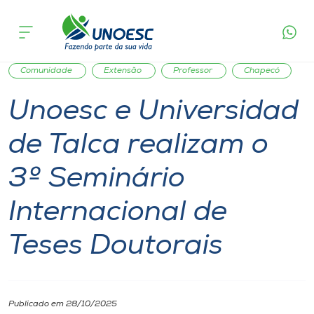
Página
O que
Unoesc e Universidad de Talca realizam o 3º
inicial
acontece
Seminário Internacional de Teses Doutorais
Cursos
Inserção Social
Cultura
Ensino
Seletivo Unoesc
Onde estamos
Comunidade
Extensão
Professor
Chapecó
Unoesc e Universidad
Pesquisa
de Talca realizam o
Atendimento ao Estudante
3º Seminário
Portal de Ensino
Internacional de
Teses Doutorais
A
Unoesc
Internacionalização
Publicado em 28/10/2025