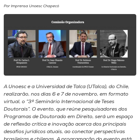
Por Imprensa Unoesc Chapecó
I.nova
Diplomados
Cultura
CPA
A Unoesc e a Universidad de Talca (UTalca), do Chile,
Biblioteca
realizarão, nos dias 6 e 7 de novembro, em formato
virtual, o “3º Seminário Internacional de Teses
Editora
Doutorais”. O evento, que reúne pesquisadores dos
Programas de Doutorado em Direito, será um espaço
de reflexão crítica e inovação acerca dos principais
Rádio
desafios jurídicos atuais, ao conectar perspectivas
brasileiras e chilenas. A programação do evento está