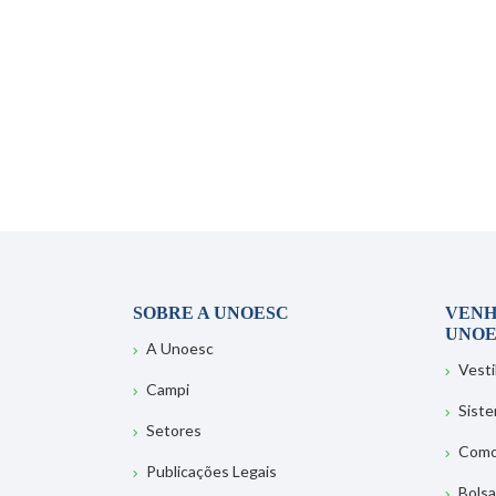
SOBRE A UNOESC
VENH
UNOE
A Unoesc
Vesti
Campi
Sist
Setores
Como
Publicações Legais
Bolsa