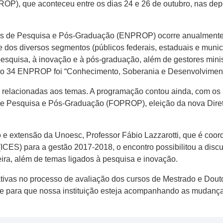
P), que aconteceu entre os dias 24 e 26 de outubro, nas de
es de Pesquisa e Pós-Graduação (ENPROP) ocorre anualmente 
 e dos diversos segmentos (públicos federais, estaduais e munic
esquisa, à inovação e à pós-graduação, além de gestores minist
 do 34 ENPROP foi “Conhecimento, Soberania e Desenvolviment
s relacionadas aos temas. A programação contou ainda, com os
e Pesquisa e Pós-Graduação (FOPROP), eleição da nova Direto
o e extensão da Unoesc, Professor Fábio Lazzarotti, que é c
(ICES) para a gestão 2017-2018, o encontro possibilitou a disc
ra, além de temas ligados à pesquisa e inovação.
ivas no processo de avaliação dos cursos de Mestrado e Douto
nte para que nossa instituição esteja acompanhando as mudanç