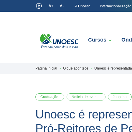
A+
A-
A Unoesc
Internacionalização
Cursos
Ond
Página inicial
O que acontece
Unoesc é representada
Graduação
Notícia de evento
Joaçaba
Unoesc é represen
Pró-Reitores de 