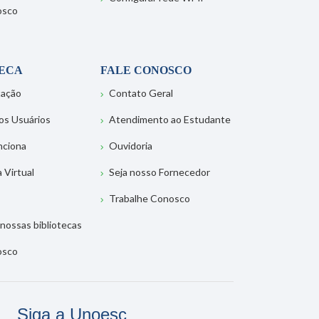
osco
TECA
FALE CONOSCO
tação
Contato Geral
os Usuários
Atendimento ao Estudante
nciona
Ouvidoria
a Virtual
Seja nosso Fornecedor
Trabalhe Conosco
nossas bibliotecas
osco
Siga a Unoesc