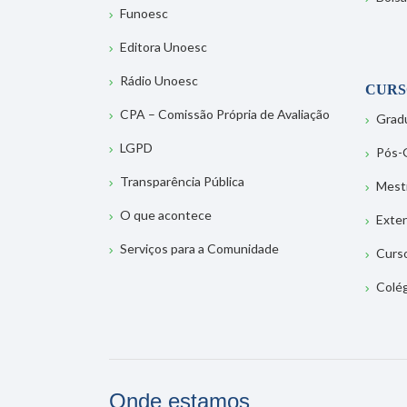
Funoesc
Editora Unoesc
Rádio Unoesc
CURS
CPA – Comissão Própria de Avaliação
Grad
LGPD
Pós-
Transparência Pública
Mest
O que acontece
Exte
Serviços para a Comunidade
Curs
Colé
Onde estamos