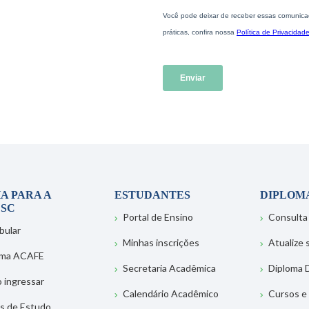
A PARA A
ESTUDANTES
DIPLOM
SC
Portal de Ensino
Consulta
bular
Minhas inscrições
Atualize
ema ACAFE
Secretaria Acadêmica
Diploma D
 ingressar
Calendário Acadêmico
Cursos e
s de Estudo