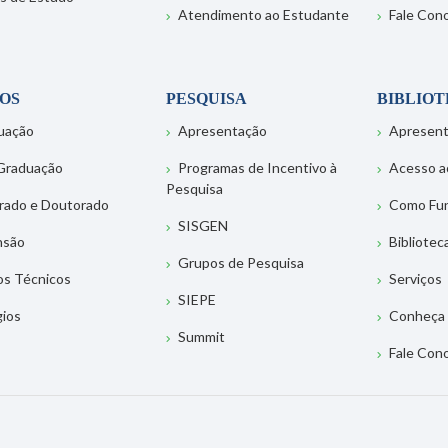
Atendimento ao Estudante
Fale Con
OS
PESQUISA
BIBLIO
uação
Apresentação
Apresen
Graduação
Programas de Incentivo à
Acesso a
Pesquisa
rado e Doutorado
Como Fu
SISGEN
nsão
Bibliotec
Grupos de Pesquisa
os Técnicos
Serviços
SIEPE
gios
Conheça 
Summit
Fale Con