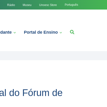
Português
Rádio
Museu
Unoesc Store
udante
Portal de Ensino
al do Fórum de