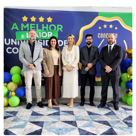
I.nova
Diplomados
Cultura
CPA
Biblioteca
Editora
Rádio