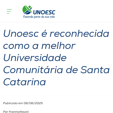
Página inicial
O que acontece
Unoesc é reconhecida como a melhor 
Cursos
Graduação
Videira
Onde estamos
Unoesc é reconhecida
Pesquisa
como a melhor
Universidade
Atendimento ao Estudante
Comunitária de Santa
Portal de Ensino
Catarina
A
Unoesc
Publicado em 06/06/2025
Internacionalização
Por franmafesoni