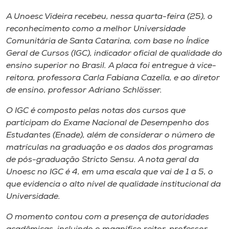
Museu
A Unoesc Videira recebeu, nessa quarta-feira (25), o
reconhecimento como a melhor Universidade
Unoesc
Comunitária de Santa Catarina, com base no Índice
Store
Geral de Cursos (IGC), indicador oficial de qualidade do
ensino superior no Brasil. A placa foi entregue à vice-
reitora, professora Carla Fabiana Cazella, e ao diretor
de ensino, professor Adriano Schlösser.
Selecione
o idioma
O IGC é composto pelas notas dos cursos que
participam do Exame Nacional de Desempenho dos
Estudantes (Enade), além de considerar o número de
matrículas na graduação e os dados dos programas
A+
de pós-graduação Stricto Sensu. A nota geral da
A-
Unoesc no IGC é 4, em uma escala que vai de 1 a 5, o
que evidencia o alto nível de qualidade institucional da
Universidade.
O momento contou com a presença de autoridades