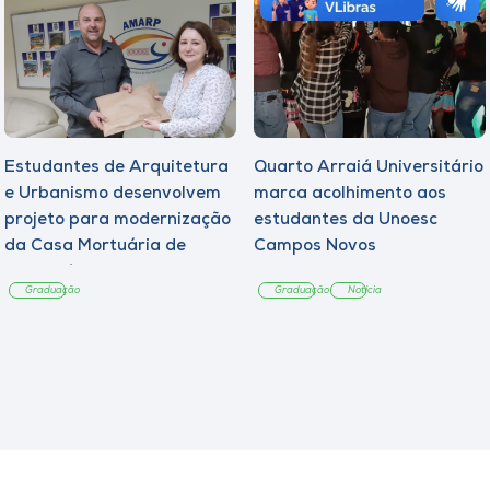
Estudantes de Arquitetura
Quarto Arraiá Universitário
e Urbanismo desenvolvem
marca acolhimento aos
projeto para modernização
estudantes da Unoesc
da Casa Mortuária de
Campos Novos
Tangará
Graduação
Graduação
Notícia