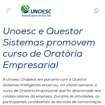
Página
O que
Unoesc e Questor Sistemas promovem curso
inicial
acontece
de Oratória Empresarial
Cursos
Graduação
Chapecó
Onde estamos
Unoesc e Questor
Pesquisa
Sistemas promovem
curso de Oratória
Atendimento ao Estudante
Empresarial
Portal de Ensino
A Unoesc Chapecó em parceria com a Questor
A
Sistemas Inteligentes encerrou, na última semana, o
Unoesc
curso de Oratória Empresarial que foi direcionado aos
colaboradores da empresa. Durante as atividades, os
Internacionalização
participantes conheceram as técnicas de comunicação