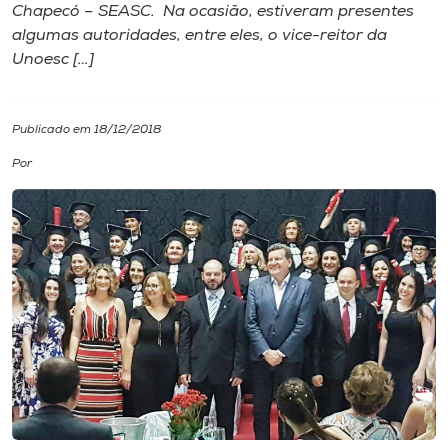
Chapecó – SEASC. Na ocasião, estiveram presentes
algumas autoridades, entre eles, o vice-reitor da
I.nova
Unoesc […]
Diplomados
Publicado em 18/12/2018
Cultura
Por
CPA
Biblioteca
Editora
Rádio