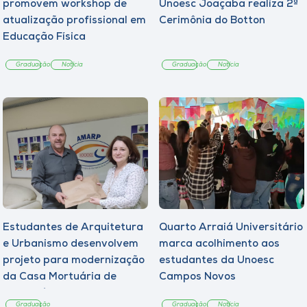
promovem workshop de
Unoesc Joaçaba realiza 2ª
atualização profissional em
Cerimônia do Botton
Educação Física
Graduação
Notícia
Graduação
Notícia
Estudantes de Arquitetura
Quarto Arraiá Universitário
e Urbanismo desenvolvem
marca acolhimento aos
projeto para modernização
estudantes da Unoesc
da Casa Mortuária de
Campos Novos
Tangará
Graduação
Graduação
Notícia