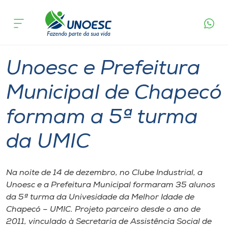
Página
O que
Unoesc e Prefeitura Municipal de Chapecó
inicial
acontece
formam a 5ª turma da UMIC
Cursos
Graduação
Notícia de evento
Chapecó
Onde estamos
Unoesc e Prefeitura
Pesquisa
Municipal de Chapecó
formam a 5ª turma
Atendimento ao Estudante
da UMIC
Portal de Ensino
Na noite de 14 de dezembro, no Clube Industrial, a
A
Unoesc e a Prefeitura Municipal formaram 35 alunos
Unoesc
da 5ª turma da Univesidade da Melhor Idade de
Chapecó – UMIC. Projeto parceiro desde o ano de
Internacionalização
2011, vinculado à Secretaria de Assistência Social de