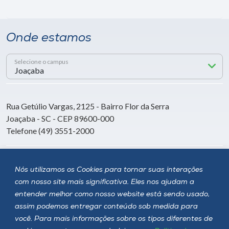
Onde estamos
Selecione o campus
Rua Getúlio Vargas, 2125 - Bairro Flor da Serra
Joaçaba - SC - CEP 89600-000
Telefone (49) 3551-2000
Siga a Unoesc
Nós utilizamos os Cookies para tornar suas interações
com nosso site mais significativa. Eles nos ajudam a
entender melhor como nosso website está sendo usado,
assim podemos entregar conteúdo sob medida para
você. Para mais informações sobre os tipos diferentes de