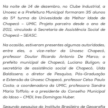
Museu
Na noite de 14 de dezembro, no Clube Industrial, a
Unoesc e a Prefeitura Municipal formaram 35 alunos
Unoesc
da 5ª turma da Univesidade da Melhor Idade de
Store
Chapecó – UMIC. Projeto parceiro desde o ano de
2011, vinculado à Secretaria de Assistência Social de
Chapecó – SEASC.
Na ocasião, estiveram presentes algumas autoridades,
Selecione
o idioma
entre eles, o vice-reitor da Unoesc Chapecó,
professor Doutor Ricardo Antonio De Marco; o
prefeito municipal de Chapecó, Luciano Buligon; a
secretária de assistência social de Chapecó, Ulda
A+
Baldissera; o diretor de Pesquisa, Pós-Graduação
A-
e Extensão da Unoesc Chapecó, professor Celso Paulo
Costa; a coordenadora da UMIC, professora Sandra
Maria Toffolo; e a presidente do Conselho Municipal
do Idoso – CMDI, Ires Domingas Huber.
Segundo pesquisa do Instituto Brasileiro de Geografia