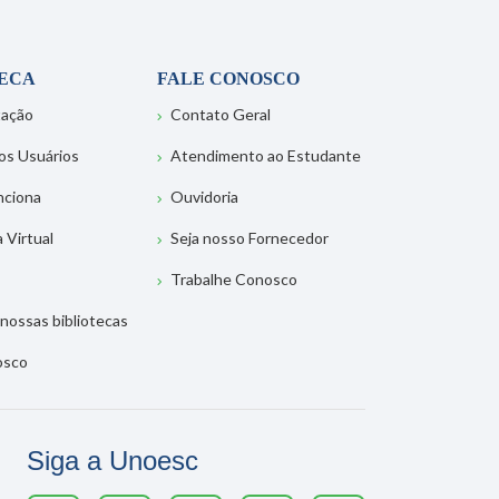
TECA
FALE CONOSCO
tação
Contato Geral
os Usuários
Atendimento ao Estudante
nciona
Ouvidoria
a Virtual
Seja nosso Fornecedor
Trabalhe Conosco
nossas bibliotecas
osco
Siga a Unoesc