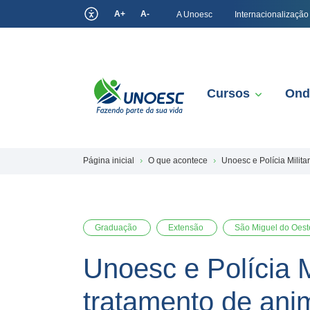
A+
A-
A Unoesc
Internacionalização
Cursos
Ond
Página inicial
O que acontece
Unoesc e Polícia Milita
Graduação
Extensão
São Miguel do Oest
Unoesc e Polícia M
tratamento de anim