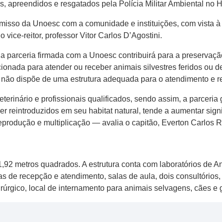
, apreendidos e resgatados pela Polícia Militar Ambiental no Ho
so da Unoesc com a comunidade e instituições, com vista à p
vice-reitor, professor Vitor Carlos D’Agostini.
a parceria firmada com a Unoesc contribuirá para a preservação
acionada para atender ou receber animais silvestres feridos ou 
l não dispõe de uma estrutura adequada para o atendimento e r
erinário e profissionais qualificados, sendo assim, a parceria
r reintroduzidos em seu habitat natural, tende a aumentar sign
eprodução e multiplicação — avalia o capitão, Everton Carlos R
,92 metros quadrados. A estrutura conta com laboratórios de Aná
las de recepção e atendimento, salas de aula, dois consultórios
rúrgico, local de internamento para animais selvagens, cães e g