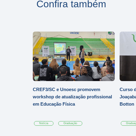
Confira também
CREF3/SC e Unoesc promovem
Curso d
workshop de atualização profissional
Joaçaba
em Educação Física
Botton
Notícia
Graduação
Gradua