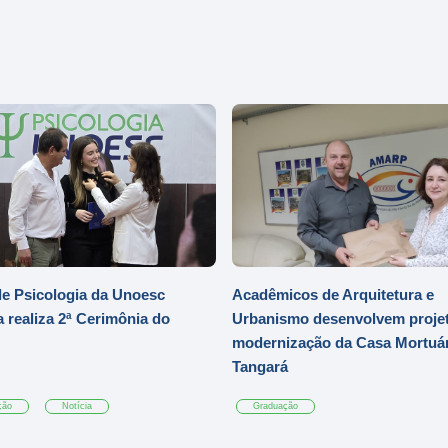
e Psicologia da Unoesc
Acadêmicos de Arquitetura e
 realiza 2ª Cerimônia do
Urbanismo desenvolvem projet
modernização da Casa Mortuár
Tangará
ção
Notícia
Graduação