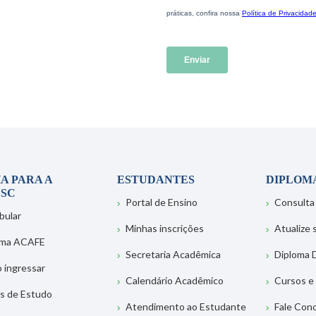
A PARA A
ESTUDANTES
DIPLOM
SC
Portal de Ensino
Consulta
bular
Minhas inscrições
Atualize
ema ACAFE
Secretaria Acadêmica
Diploma D
 ingressar
Calendário Acadêmico
Cursos e
s de Estudo
Atendimento ao Estudante
Fale Con