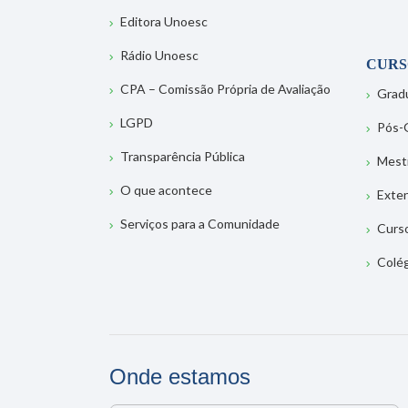
Editora Unoesc
Rádio Unoesc
CURS
CPA – Comissão Própria de Avaliação
Grad
LGPD
Pós-
Transparência Pública
Mest
O que acontece
Exte
Serviços para a Comunidade
Curs
Colé
Onde estamos