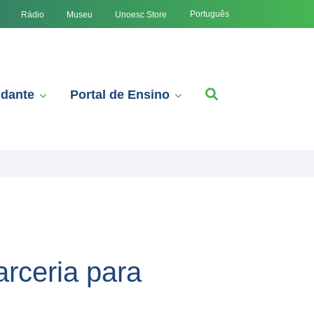
Português
Rádio
Museu
Unoesc Store
udante
Portal de Ensino
arceria para