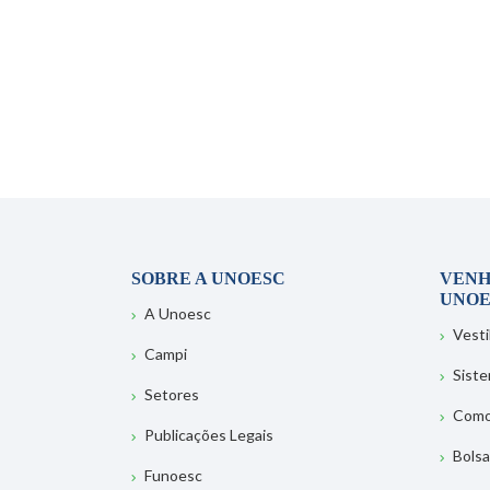
SOBRE A UNOESC
VENH
UNOE
A Unoesc
Vesti
Campi
Sist
Setores
Como
Publicações Legais
Bolsa
Funoesc