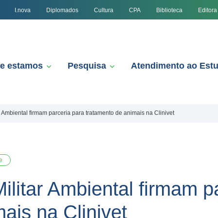
I.nova
Diplomados
Cultura
CPA
Biblioteca
Editora
e estamos
Pesquisa
Atendimento ao Est
r Ambiental firmam parceria para tratamento de animais na Clinivet
e
ilitar Ambiental firmam p
ais na Clinivet