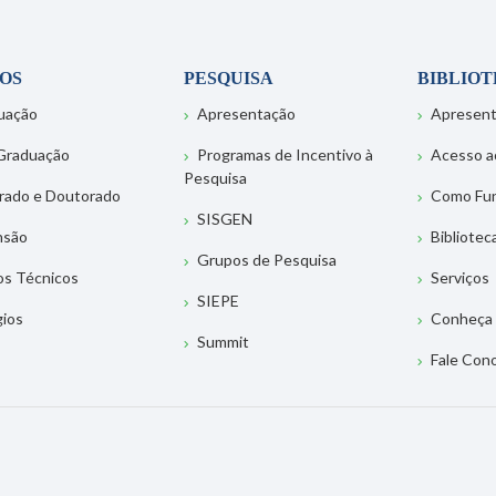
OS
PESQUISA
BIBLIO
uação
Apresentação
Apresen
Graduação
Programas de Incentivo à
Acesso a
Pesquisa
rado e Doutorado
Como Fu
SISGEN
nsão
Bibliotec
Grupos de Pesquisa
os Técnicos
Serviços
SIEPE
gios
Conheça 
Summit
Fale Con