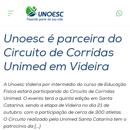
Página
O que
Unoesc é parceira do Circuito de Corridas
inicial
acontece
Unimed em Videira
Cursos
Esporte
Graduação
Videira
Onde estamos
Unoesc é parceira do
Pesquisa
Circuito de Corridas
Unimed em Videira
Atendimento ao Estudante
Portal de Ensino
A Unoesc Videira por intermédio do curso de Educação
Física estará participando do ​C​ircuito de Corridas
Unimed. O evento ​terá a ​quinta edição em Santa
A
Catarina, sendo a etapa de Videira no dia 21 de
Unoesc
outubro​,​ com a participação de ​cerca de ​300 atletas.
O Circuito realiza​do pela Unimed Santa Catarina ​tem o
Internacionalização
​patrocínio da […]