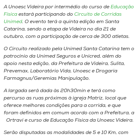
Museu
A Unoesc Videira por intermédio do curso de
Educação
Física
estará participando do ​
C​ircuito de Corridas
Unoesc
Unimed
. O evento ​terá a ​quinta edição em Santa
Store
Catarina, sendo a etapa de Videira no dia 21 de
outubro​,​ com a participação de ​cerca de ​300 atletas.
O Circuito realiza​do pela Unimed Santa Catarina ​tem o
​patrocínio da Unimed Seguros e Unicred, além do
Selecione
o idioma
apoio n​est​a edição​,​ da Prefeitura de Videira, Sulita,
Prevemax, Laboratório Vida, Unoesc e Drogaria
Farmagnus/Geremias Manipulação.
​A largada ​será dada às 20h30​min​ e terá como
A+
percurso as ruas próximas à igreja Matriz, local que
A-
oferece melhores condições​ para a corrida, e que
foram​ definidos em comum acordo com​ a Prefeitura​, a​
Ortravi e curso de Educação Física da Unoesc Videira.
Serão disputadas as modalidades de 5 e 10 Km​,​ com