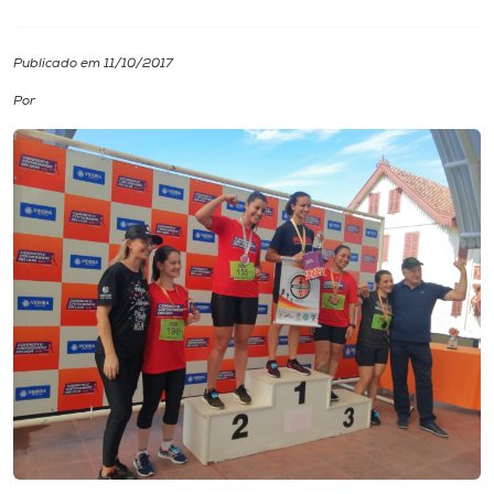
I.nova
Publicado em 11/10/2017
Por
Diplomados
Cultura
CPA
Biblioteca
Editora
Rádio