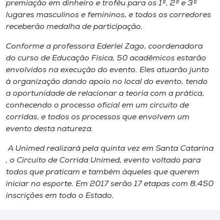
premiação em dinheiro e troféu para o​s​ 1º, 2º e 3º
lugar​es​ masculino​s​ e feminino​s,​ ​e ​todos os corredores
receberão medalha de participação.
Conforme a professora Ederlei Zago​,​ coordenadora
do curso de Educação Física, 50 acadêmicos estarão
envolvidos​ na execução do evento​. Eles atuar​ão​ junto
à organização dando apoio no local do evento​,​ ​tendo
a oportunidade de relacionar ​a ​teoria com a prática,
conhecendo o processo oficial em um circuito de
corridas​,​ e tod​os os processos​ que envolvem um
evento desta natureza.
​A ​Unimed realizará pela ​quinta vez em Santa Catarina​
,​ o Circuito de Corrida Unimed, evento voltado para
todos que praticam e também àqueles que querem
iniciar no esporte.​ Em 2017 serão 17 etapas ​com​ 8.450
inscrições em todo o ​E​stado.