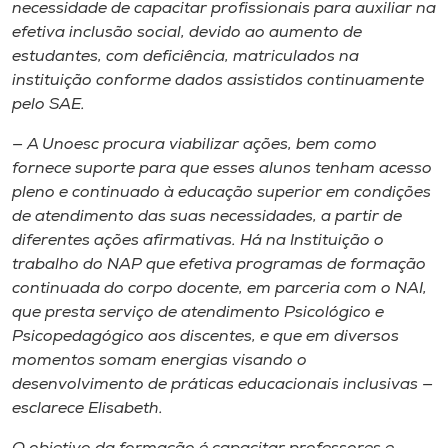
Museu
necessidade de capacitar profissionais para auxiliar na
efetiva inclusão social, devido ao aumento de
estudantes, com deficiência, matriculados na
Unoesc
instituição conforme dados assistidos continuamente
Store
pelo SAE.
— A Unoesc procura viabilizar ações, bem como
fornece suporte para que esses alunos tenham acesso
Selecione
pleno e continuado à educação superior em condições
o idioma
de atendimento das suas necessidades, a partir de
diferentes ações afirmativas. Há na Instituição o
trabalho do NAP que efetiva programas de formação
continuada do corpo docente, em parceria com o NAI,
A+
que presta serviço de atendimento Psicológico e
A-
Psicopedagógico aos discentes, e que em diversos
momentos somam energias visando o
desenvolvimento de práticas educacionais inclusivas —
esclarece Elisabeth.