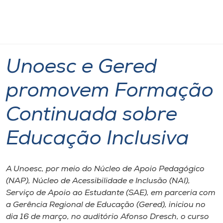
Página
O que
Unoesc e Gered promovem Formação
inicial
acontece
Continuada sobre Educação Inclusiva
Cursos
Graduação
Capacitação Docente
Onde estamos
Unoesc e Gered
Pesquisa
promovem Formação
Continuada sobre
Atendimento ao Estudante
Educação Inclusiva
Portal de Ensino
A Unoesc, por meio do Núcleo de Apoio Pedagógico
A
(NAP), Núcleo de Acessibilidade e Inclusão (NAI),
Unoesc
Serviço de Apoio ao Estudante (SAE), em parceria com
a Gerência Regional de Educação (Gered), iniciou no
Internacionalização
dia 16 de março, no auditório Afonso Dresch, o curso