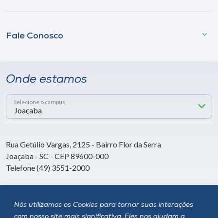
Fale Conosco
Onde estamos
Selecione o campus
Rua Getúlio Vargas, 2125 - Bairro Flor da Serra
Joaçaba - SC - CEP 89600-000
Telefone (49) 3551-2000
Siga a Unoesc
Nós utilizamos os Cookies para tornar suas interações
com nosso site mais significativa. Eles nos ajudam a