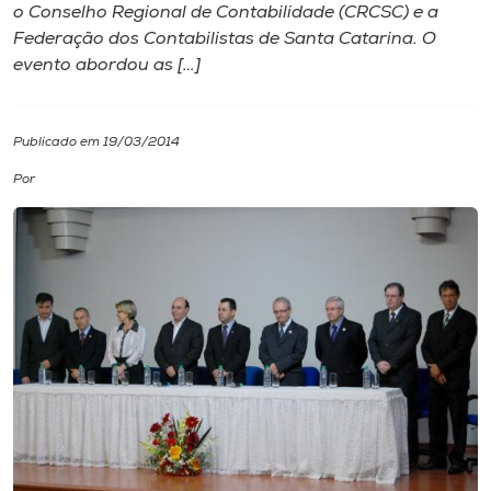
o Conselho Regional de Contabilidade (CRCSC) e a
Federação dos Contabilistas de Santa Catarina. O
I.nova
evento abordou as […]
Diplomados
Publicado em 19/03/2014
Cultura
Por
CPA
Biblioteca
Editora
Rádio