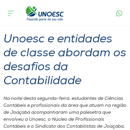
Página
O que
Unoesc e entidades de classe abordam os
inicial
acontece
desafios da Contabilidade
Cursos
Graduação
Geral
Joaçaba
Onde estamos
Unoesc e entidades
Pesquisa
de classe abordam os
desafios da
Atendimento ao Estudante
Contabilidade
Portal de Ensino
Na noite desta segunda-feira, estudantes de Ciências
A
Contábeis e profissionais da área que atuam na região
Unoesc
de Joaçaba acompanharam uma palesetra que
envolveu a Unoesc, o Núcleo de Profissionais
Internacionalização
Contábeis e o Sindicato dos Contabilistas de Joaçaba,