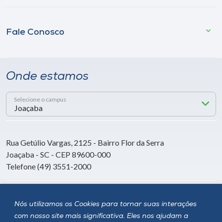
Fale Conosco
Onde estamos
Selecione o campus
Rua Getúlio Vargas, 2125 - Bairro Flor da Serra
Joaçaba - SC - CEP 89600-000
Telefone (49) 3551-2000
Siga a Unoesc
Nós utilizamos os Cookies para tornar suas interações
com nosso site mais significativa. Eles nos ajudam a