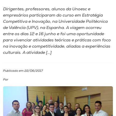
Dirigentes, professores, alunos da Unoesc e
I.nova
empresários participaram do curso em Estratégia
Competitiva e Inovação, na Universidade Politécnica
Diplomados
de Valência (UPV), na Espanha. A viagem ocorreu
entre os dias 12 e 16 junho e foi uma oportunidade
para vivenciar atividades teóricas e práticas com foco
Cultura
na inovação e competitividade, aliadas a experiências
culturais. A atividade […]
CPA
Publicado em 22/06/2017
Biblioteca
Por
Editora
Rádio