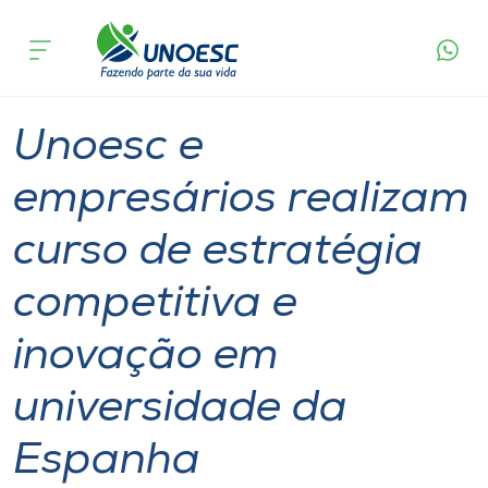
Página
O que
Unoesc e empresários realizam curso de
inicial
acontece
estratégia competitiva e inovação em
Cursos
universidade da Espanha
Graduação
International
Joaçaba
Onde estamos
Unoesc e
Pesquisa
empresários realizam
curso de estratégia
Atendimento ao Estudante
competitiva e
Portal de Ensino
inovação em
A
universidade da
Unoesc
Espanha
Internacionalização