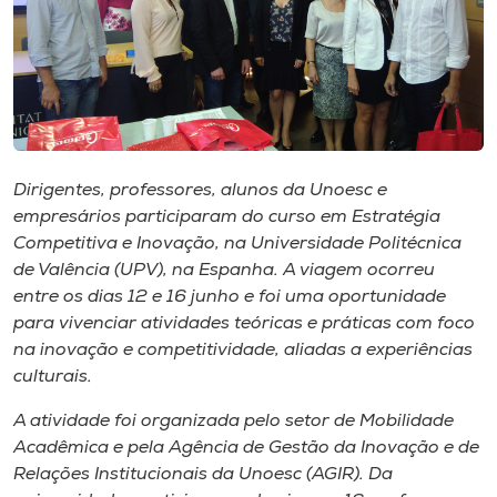
Museu
Unoesc
Store
Dirigentes, professores, alunos da Unoesc e
Selecione
empresários participaram do curso em Estratégia
o idioma
Competitiva e Inovação, na Universidade Politécnica
de Valência (UPV), na Espanha. A viagem ocorreu
entre os dias 12 e 16 junho e foi uma oportunidade
para vivenciar atividades teóricas e práticas com foco
A+
na inovação e competitividade, aliadas a experiências
A-
culturais.
A atividade foi organizada pelo setor de Mobilidade
Acadêmica e pela Agência de Gestão da Inovação e de
Relações Institucionais da Unoesc (AGIR). Da