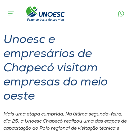
Página
O que
Unoesc e empresários de Chapecó visitam
inicial
acontece
empresas do meio oeste
Cursos
Graduação
Chapecó
Onde estamos
Unoesc e
Pesquisa
empresários de
Chapecó visitam
Atendimento ao Estudante
empresas do meio
Portal de Ensino
oeste
A
Unoesc
Mais uma etapa cumprida. Na última segunda-feira,
dia 25, a Unoesc Chapecó realizou uma das etapas de
Internacionalização
capacitação do Polo regional de visitação técnica e