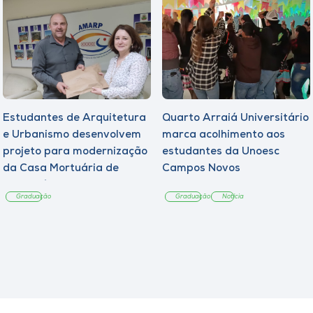
Estudantes de Arquitetura
Quarto Arraiá Universitário
e Urbanismo desenvolvem
marca acolhimento aos
projeto para modernização
estudantes da Unoesc
da Casa Mortuária de
Campos Novos
Tangará
Graduação
Graduação
Notícia