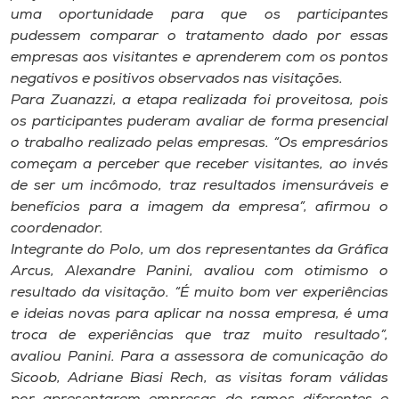
Museu
uma oportunidade para que os participantes
pudessem comparar o tratamento dado por essas
empresas aos visitantes e aprenderem com os pontos
Unoesc
negativos e positivos observados nas visitações.
Store
Para Zuanazzi, a etapa realizada foi proveitosa, pois
os participantes puderam avaliar de forma presencial
o trabalho realizado pelas empresas. “Os empresários
começam a perceber que receber visitantes, ao invés
Selecione
o idioma
de ser um incômodo, traz resultados imensuráveis e
benefícios para a imagem da empresa”, afirmou o
coordenador.
Integrante do Polo, um dos representantes da Gráfica
A+
Arcus, Alexandre Panini, avaliou com otimismo o
A-
resultado da visitação. “É muito bom ver experiências
e ideias novas para aplicar na nossa empresa, é uma
troca de experiências que traz muito resultado”,
avaliou Panini. Para a assessora de comunicação do
Sicoob, Adriane Biasi Rech, as visitas foram válidas