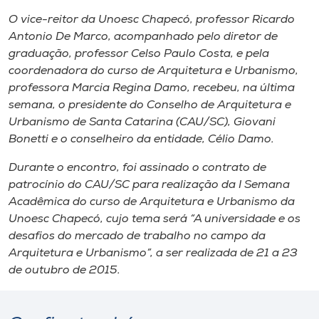
Museu
O vice-reitor da Unoesc Chapecó, professor Ricardo
Antonio De Marco, acompanhado pelo diretor de
Unoesc
graduação, professor Celso Paulo Costa, e pela
Store
coordenadora do curso de Arquitetura e Urbanismo,
professora Marcia Regina Damo, recebeu, na última
semana, o presidente do Conselho de Arquitetura e
Urbanismo de Santa Catarina (CAU/SC), Giovani
Selecione
Bonetti e o conselheiro da entidade, Célio Damo.
o idioma
Durante o encontro, foi assinado o contrato de
patrocínio do CAU/SC para realização da I Semana
Acadêmica do curso de Arquitetura e Urbanismo da
A+
Unoesc Chapecó, cujo tema será “A universidade e os
A-
desafios do mercado de trabalho no campo da
Arquitetura e Urbanismo”, a ser realizada de 21 a 23
de outubro de 2015.