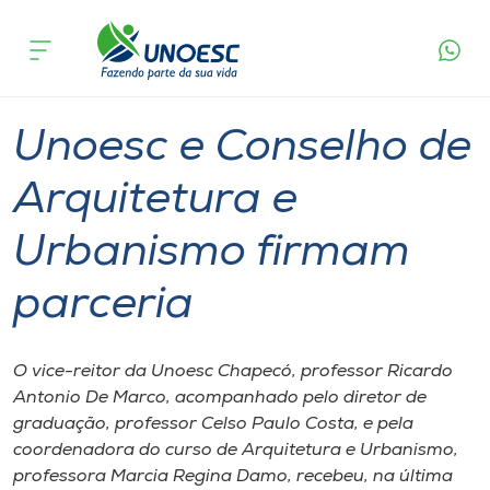
Página
O que
Unoesc e Conselho de Arquitetura e
inicial
acontece
Urbanismo firmam parceria
Cursos
Graduação
Geral
Chapecó
Onde estamos
Unoesc e Conselho de
Pesquisa
Arquitetura e
Urbanismo firmam
Atendimento ao Estudante
parceria
Portal de Ensino
O vice-reitor da Unoesc Chapecó, professor Ricardo
A
Antonio De Marco, acompanhado pelo diretor de
Unoesc
graduação, professor Celso Paulo Costa, e pela
coordenadora do curso de Arquitetura e Urbanismo,
Internacionalização
professora Marcia Regina Damo, recebeu, na última