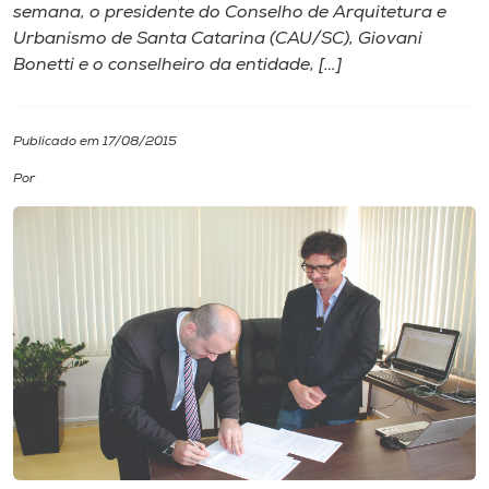
semana, o presidente do Conselho de Arquitetura e
Urbanismo de Santa Catarina (CAU/SC), Giovani
I.nova
Bonetti e o conselheiro da entidade, […]
Diplomados
Publicado em 17/08/2015
Cultura
Por
CPA
Biblioteca
Editora
Rádio