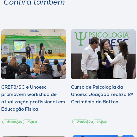
Confira também
CREF3/SC e Unoesc
Curso de Psicologia da
promovem workshop de
Unoesc Joaçaba realiza 2ª
atualização profissional em
Cerimônia do Botton
Educação Física
Graduação
Notícia
Graduação
Notícia