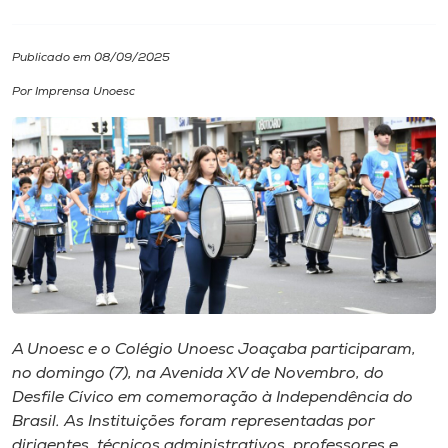
I.nova
Publicado em 08/09/2025
Por Imprensa Unoesc
Diplomados
Cultura
CPA
Biblioteca
Editora
A Unoesc e o Colégio Unoesc Joaçaba participaram,
no domingo (7), na Avenida XV de Novembro, do
Desfile Cívico em comemoração à Independência do
Rádio
Brasil. As Instituições foram representadas por
dirigentes, técnicos administrativos, professores e