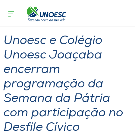
Página inicial
O que acontece
Unoesc e Colégio Unoesc Joaçaba enc
Cursos
Notícia
Geral
Colégios
Joaçaba
Onde estamos
Unoesc e Colégio
Pesquisa
Unoesc Joaçaba
encerram
Atendimento ao Estudante
programação da
Portal de Ensino
Semana da Pátria
A
com participação no
Unoesc
Desfile Cívico
Internacionalização