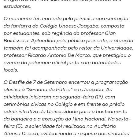
Museu
estudantes.
O momento foi marcado pela primeira apresentação
Unoesc
da fanfarra do Colégio Unoesc Joaçaba, composta
Store
por estudantes, sob regência do professor Gian
Baldissera.
Aplaudida pelo público presente, a atuação
também
foi acompanhada pelo reitor da Universidade,
professor Ricardo Antonio De Marco, que prestigiou o
Selecione
evento do palanque oficial junto com autoridades
o idioma
locais.
O Desfile de 7 de Setembro encerrou a programação
alusiva à “Semana da Pátria” em Joaçaba. As
A+
atividades iniciaram na
segunda-feira (1º), com
A-
cerimônias cívicas no Colégio e
em frente ao prédio
administrativo da Universidade
para o
hasteamento
da bandeira e a execução do Hino Nacional. Na sexta-
feira (5), a solenidade foi realizada no Auditório
Afonso Dresch, evidenciando o respeito aos símbolos