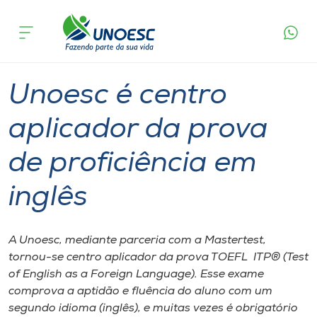
Página
O que
Unoesc é centro aplicador da prova de
inicial
acontece
proficiência em inglês
Cursos
Graduação
Geral
International
Joaçaba
Onde estamos
Unoesc é centro
Pesquisa
aplicador da prova
de proficiência em
Atendimento ao Estudante
inglês
Portal de Ensino
A Unoesc, mediante parceria com a Mastertest,
A
tornou-se centro aplicador da prova TOEFL ITP® (Test
Unoesc
of English as a Foreign Language). Esse exame
comprova a aptidão e fluência do aluno com um
Internacionalização
segundo idioma (inglês), e muitas vezes é obrigatório