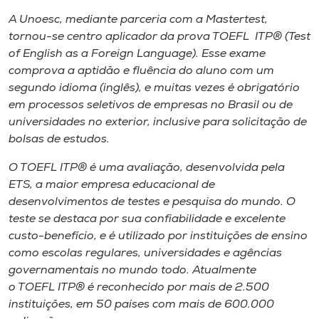
Museu
A Unoesc, mediante parceria com a Mastertest,
tornou-se centro aplicador da prova TOEFL ITP® (Test
Unoesc
of English as a Foreign Language). Esse exame
Store
comprova a aptidão e fluência do aluno com um
segundo idioma (inglês), e muitas vezes é obrigatório
em processos seletivos de empresas no Brasil ou de
universidades no exterior, inclusive para solicitação de
Selecione
bolsas de estudos.
o idioma
O TOEFL ITP® é uma avaliação, desenvolvida pela
ETS, a maior empresa educacional de
desenvolvimentos de testes e pesquisa do mundo. O
A+
teste se destaca por sua confiabilidade e excelente
A-
custo-benefício, e é utilizado por instituições de ensino
como escolas regulares, universidades e agências
governamentais no mundo todo. Atualmente
o TOEFL ITP® é reconhecido por mais de 2.500
instituições, em 50 países com mais de 600.000