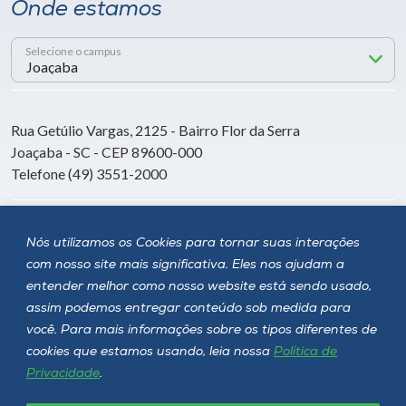
Onde estamos
Selecione o campus
Rua Getúlio Vargas, 2125 - Bairro Flor da Serra
Joaçaba - SC - CEP 89600-000
Telefone (49) 3551-2000
Siga a Unoesc
Nós utilizamos os Cookies para tornar suas interações
com nosso site mais significativa. Eles nos ajudam a
entender melhor como nosso website está sendo usado,
assim podemos entregar conteúdo sob medida para
você. Para mais informações sobre os tipos diferentes de
cookies que estamos usando, leia nossa
Política de
Privacidade
.