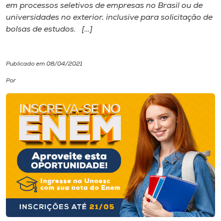
em processos seletivos de empresas no Brasil ou de
universidades no exterior, inclusive para solicitação de
I.nova
bolsas de estudos. […]
Diplomados
Publicado em 08/04/2021
Cultura
Por
CPA
Biblioteca
Editora
Rádio