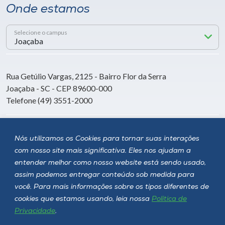
Onde estamos
Selecione o campus
Rua Getúlio Vargas, 2125 - Bairro Flor da Serra
Joaçaba - SC - CEP 89600-000
Telefone (49) 3551-2000
Siga a Unoesc
Nós utilizamos os Cookies para tornar suas interações
com nosso site mais significativa. Eles nos ajudam a
entender melhor como nosso website está sendo usado,
assim podemos entregar conteúdo sob medida para
você. Para mais informações sobre os tipos diferentes de
cookies que estamos usando, leia nossa
Política de
Privacidade
.