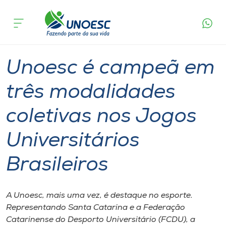
Página
O que
Unoesc é campeã em três modalidades
inicial
acontece
coletivas nos Jogos Universitários Brasileiros
Cursos
Graduação
Esporte
Onde estamos
Unoesc é campeã em
Pesquisa
três modalidades
coletivas nos Jogos
Atendimento ao Estudante
Universitários
Portal de Ensino
Brasileiros
A
Unoesc
A Unoesc, mais uma vez, é destaque no esporte.
Representando Santa Catarina e a Federação
Internacionalização
Catarinense do Desporto Universitário (FCDU), a