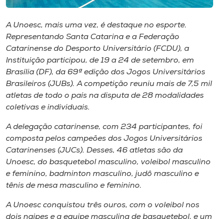
Museu
A Unoesc, mais uma vez, é destaque no esporte.
Unoesc
Representando Santa Catarina e a Federação
Store
Catarinense do Desporto Universitário (FCDU), a
Instituição participou, de 19 a 24 de setembro, em
Brasília (DF), da 69ª edição dos Jogos Universitários
Brasileiros (JUBs). A competição reuniu mais de 7,5 mil
Selecione
atletas de todo o país na disputa de 28 modalidades
o idioma
coletivas e individuais.
A delegação catarinense, com 234 participantes, foi
composta pelos campeões dos Jogos Universitários
A+
Catarinenses (JUCs). Desses, 46 atletas são da
A-
Unoesc, do basquetebol masculino, voleibol masculino
e feminino, badminton masculino, judô masculino e
tênis de mesa masculino e feminino.
A Unoesc conquistou três ouros, com o voleibol nos
dois naipes e a equipe masculina de basquetebol, e um