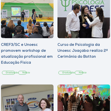
CREF3/SC e Unoesc
Curso de Psicologia da
promovem workshop de
Unoesc Joaçaba realiza 2ª
atualização profissional em
Cerimônia do Botton
Educação Física
Graduação
Notícia
Graduação
Notícia