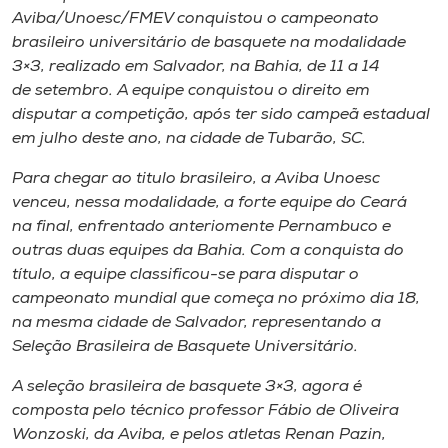
Museu
Aviba/Unoesc/FMEV conquistou o campeonato
brasileiro universitário de basquete na modalidade
3×3, realizado em Salvador, na Bahia, de 11 a 14
Unoesc
de setembro. A equipe conquistou o direito em
Store
disputar a competição, após ter sido campeã estadual
em julho deste ano, na cidade de Tubarão, SC.
Para chegar ao titulo brasileiro, a Aviba Unoesc
Selecione
venceu, nessa modalidade, a forte equipe do Ceará
o idioma
na final, enfrentado anteriomente Pernambuco e
outras duas equipes da Bahia. Com a conquista do
título, a equipe classificou-se para disputar o
A+
campeonato mundial que começa no próximo dia 18,
A-
na mesma cidade de Salvador, representando a
Seleção Brasileira de Basquete Universitário.
A seleção brasileira de basquete 3×3, agora é
composta pelo técnico professor Fábio de Oliveira
Wonzoski, da Aviba, e pelos atletas Renan Pazin,