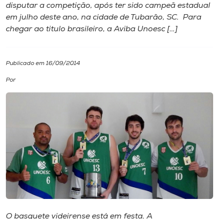
disputar a competição, após ter sido campeã estadual
em julho deste ano, na cidade de Tubarão, SC. Para
I.nova
chegar ao titulo brasileiro, a Aviba Unoesc […]
Diplomados
Publicado em 16/09/2014
Cultura
Por
CPA
Biblioteca
Editora
Rádio
O basquete videirense está em festa. A