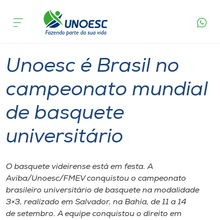
Página
O que
Unoesc é Brasil no campeonato mundial de
inicial
acontece
basquete universitário
Cursos
Graduação
Esporte
Videira
Onde estamos
Unoesc é Brasil no
Pesquisa
campeonato mundial
de basquete
Atendimento ao Estudante
universitário
Portal de Ensino
O basquete videirense está em festa. A
A
Aviba/Unoesc/FMEV conquistou o campeonato
Unoesc
brasileiro universitário de basquete na modalidade
3×3, realizado em Salvador, na Bahia, de 11 a 14
Internacionalização
de setembro. A equipe conquistou o direito em