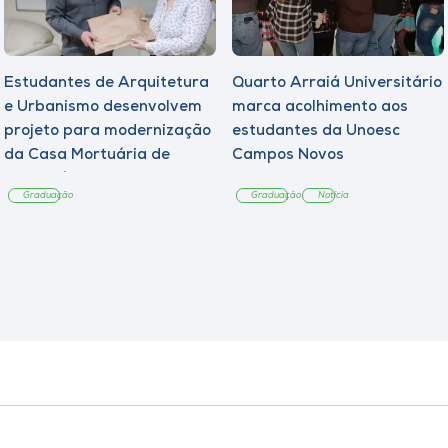
Estudantes de Arquitetura
Quarto Arraiá Universitário
e Urbanismo desenvolvem
marca acolhimento aos
projeto para modernização
estudantes da Unoesc
da Casa Mortuária de
Campos Novos
Tangará
Graduação
Graduação
Notícia