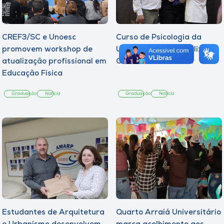
CREF3/SC e Unoesc
Curso de Psicologia da
promovem workshop de
Unoesc Joaçaba realiza 2ª
atualização profissional em
Cerimônia do Botton
Educação Física
Graduação
Notícia
Graduação
Notícia
Estudantes de Arquitetura
Quarto Arraiá Universitário