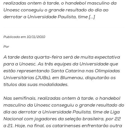
realizadas ontem à tarde, o handebol masculino da
Unoesc conseguiu o grande resultado do dia ao
I.nova
derrotar a Universidade Paulista, time […]
Diplomados
Publicado em 10/11/2010
Cultura
Por
A tarde desta quarta-feira será de muita expectativa
CPA
para a Unoesc. As três equipes da Universidade que
estão representando Santa Catarina nas Olimpíadas
Universitárias (JUBs), em Blumenau, disputarão os
Biblioteca
títulos das suas modalidades.
Editora
Nas semifinais, realizadas ontem à tarde, o handebol
masculino da Unoesc conseguiu o grande resultado do
dia ao derrotar a Universidade Paulista, time de Liga
Rádio
Nacional com jogadores da seleção brasileira, por 22
a 21. Hoje, na final, os catarinenses enfrentarão outra