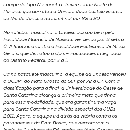
Museu
equipe de Liga Nacional, a Universidade Norte do
Paraná, que derrotou a Universidade Castelo Branco
do Rio de Janeiro na semifinal por 29 a 20.
Unoesc
Store
No voleibol masculino, a Unoesc passou bem pela
Faculdade Maurício de Nassau, vencendo por 3 sets a
0. A final será contra a Faculdade Politécnica de Minas
Gerais, que derrotou a Upis – Faculdades Integradas,
Selecione
o idioma
do Distrito Federal, por 3 a 1.
Já no basquete masculino, a equipe da Unoesc venceu
a UCDM, do Mato Grosso do Sul, por 72 a 67. Com a
A+
classificação para a final, a Universidade do Oeste de
A-
Santa Catarina alcança a primeira meta que tinha
para essa modalidade, que era garantir uma vaga
para Santa Catarina na divisão especial dos JUBs
2011. Agora, a equipe irá atrás da vitória contra os
paranaenses da Dom Bosco, que derrotaram o