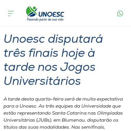
Página
O que
Unoesc disputará três finais hoje à tarde nos
inicial
acontece
Jogos Universitários
Cursos
Graduação
Onde estamos
Unoesc disputará
Pesquisa
três finais hoje à
tarde nos Jogos
Atendimento ao Estudante
Universitários
Portal de Ensino
A tarde desta quarta-feira será de muita expectativa
A
para a Unoesc. As três equipes da Universidade que
Unoesc
estão representando Santa Catarina nas Olimpíadas
Universitárias (JUBs), em Blumenau, disputarão os
Internacionalização
títulos das suas modalidades. Nas semifinais,