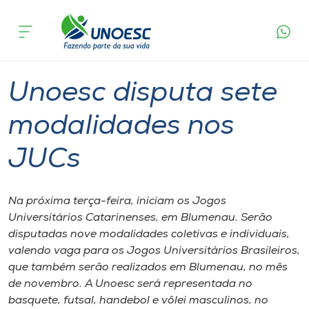
Página
O que
Unoesc disputa sete modalidades nos
inicial
acontece
JUCs
Cursos
Graduação
Joaçaba
Onde estamos
Unoesc disputa sete
Pesquisa
modalidades nos
JUCs
Atendimento ao Estudante
Portal de Ensino
Na próxima terça-feira, iniciam os Jogos
Universitários Catarinenses, em Blumenau. Serão
disputadas nove modalidades coletivas e individuais,
A
valendo vaga para os Jogos Universitários Brasileiros,
Unoesc
que também serão realizados em Blumenau, no mês
de novembro. A Unoesc será representada no
Internacionalização
basquete, futsal, handebol e vôlei masculinos, no