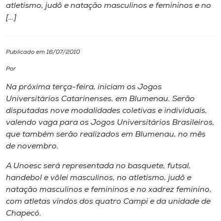
atletismo, judô e natação masculinos e femininos e no
[…]
I.nova
Diplomados
Publicado em 16/07/2010
Por
Cultura
Na próxima terça-feira, iniciam os Jogos
Universitários Catarinenses, em Blumenau. Serão
CPA
disputadas nove modalidades coletivas e individuais,
valendo vaga para os Jogos Universitários Brasileiros,
que também serão realizados em Blumenau, no mês
Biblioteca
de novembro.
A Unoesc será representada no basquete, futsal,
Editora
handebol e vôlei masculinos, no atletismo, judô e
natação masculinos e femininos e no xadrez feminino,
Rádio
com atletas vindos dos quatro Campi e da unidade de
Chapecó.