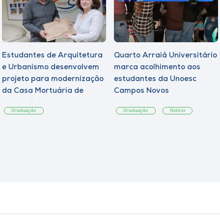
Estudantes de Arquitetura
Quarto Arraiá Universitário
e Urbanismo desenvolvem
marca acolhimento aos
projeto para modernização
estudantes da Unoesc
da Casa Mortuária de
Campos Novos
Tangará
Graduação
Graduação
Notícia