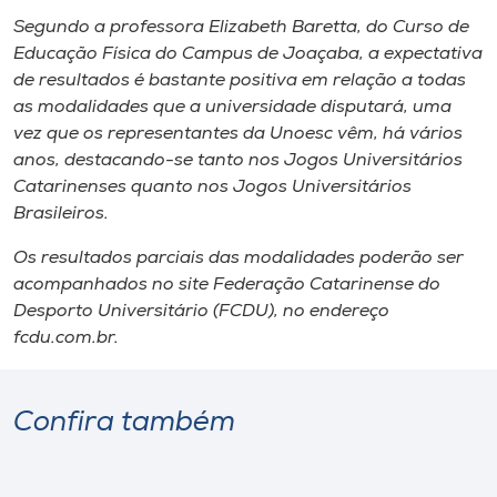
Museu
Segundo a professora Elizabeth Baretta, do Curso de
Educação Física do
Campus
de Joaçaba, a expectativa
Unoesc
de resultados é bastante positiva em relação a todas
Store
as modalidades que a universidade disputará, uma
vez que os representantes da Unoesc vêm, há vários
anos, destacando-se tanto nos Jogos Universitários
Catarinenses quanto nos Jogos Universitários
Selecione
Brasileiros.
o idioma
Os resultados parciais das modalidades poderão ser
acompanhados no site Federação Catarinense do
Desporto Universitário (FCDU), no endereço
A+
fcdu.com.br.
A-
Confira também