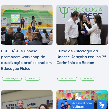
CREF3/SC e Unoesc
Curso de Psicologia da
promovem workshop de
Unoesc Joaçaba realiza 2ª
atualização profissional em
Cerimônia do Botton
Educação Física
Graduação
Notícia
Graduação
Notícia