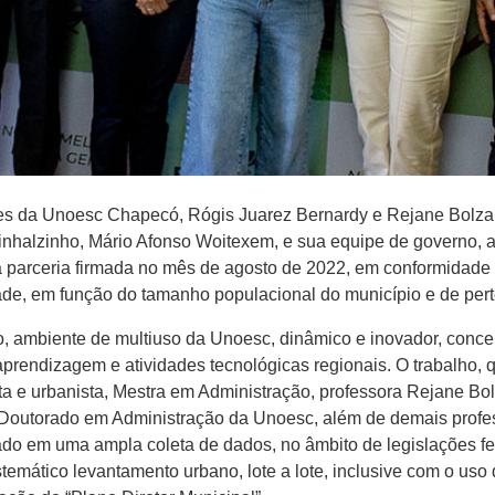
res da Unoesc Chapecó, Rógis Juarez Bernardy e Rejane Bolz
inhalzinho, Mário Afonso Woitexem, e sua equipe de governo, a 
 parceria firmada no mês de agosto de 2022, em conformidade 
idade, em função do tamanho populacional do município e de pe
ro, ambiente de multiuso da Unoesc, dinâmico e inovador, conce
rendizagem e atividades tecnológicas regionais. O trabalho, 
teta e urbanista, Mestra em Administração, professora Rejane B
Doutorado em Administração da Unoesc, além de demais profes
rado em uma ampla coleta de dados, no âmbito de legislações fe
stemático levantamento urbano, lote a lote, inclusive com o uso