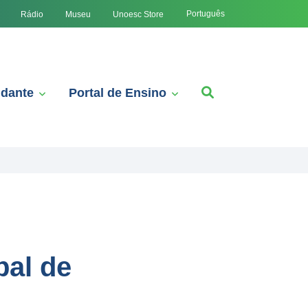
Português
Rádio
Museu
Unoesc Store
udante
Portal de Ensino
pal de