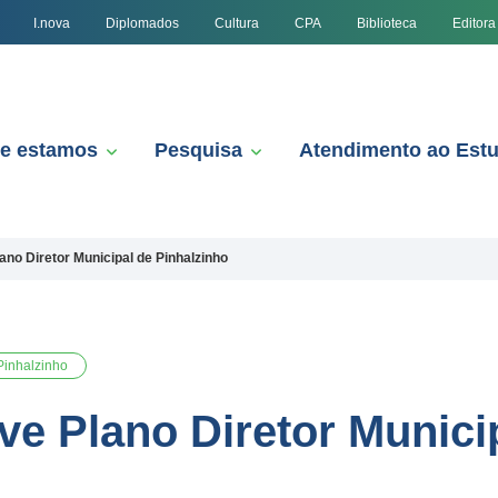
I.nova
Diplomados
Cultura
CPA
Biblioteca
Editora
e estamos
Pesquisa
Atendimento ao Est
no Diretor Municipal de Pinhalzinho
Pinhalzinho
e Plano Diretor Munici