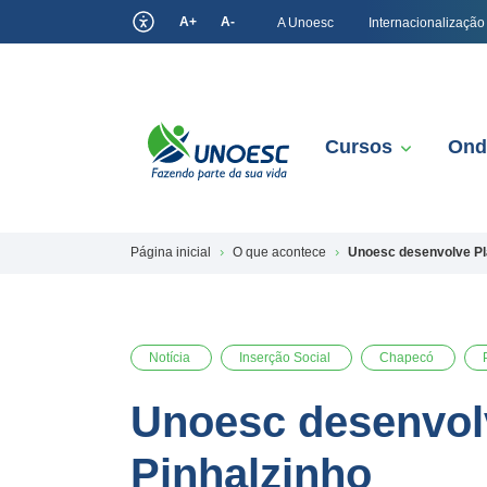
A+
A-
A Unoesc
Internacionalização
Cursos
Ond
Página inicial
O que acontece
Unoesc desenvolve Pla
Notícia
Inserção Social
Chapecó
Unoesc desenvolv
Pinhalzinho