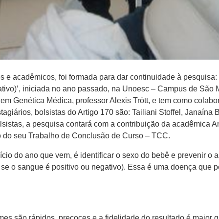
 e acadêmicos, foi formada para dar continuidade à pesquisa: ‘
ativo)’, iniciada no ano passado, na Unoesc – Campus de São M
 em Genética Médica, professor Alexis Trött, e tem como colabo
agiários, bolsistas do Artigo 170 são: Tailiani Stoffel, Janaín
lsistas, a pesquisa contará com a contribuição da acadêmica A
ão do seu Trabalho de Conclusão de Curso – TCC.
nício do ano que vem, é identificar o sexo do bebê e prevenir o
 se o sangue é positivo ou negativo). Essa é uma doença que po
s são rápidos, precoces e a fidelidade do resultado é maior 