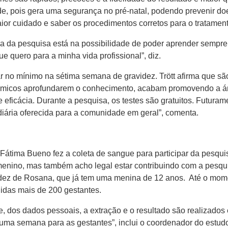
dade, pois gera uma segurança no pré-natal, podendo prevenir d
r cuidado e saber os procedimentos corretos para o tratamento”
ncia da pesquisa está na possibilidade de poder aprender sempr
e quero para a minha vida profissional”, diz.
ar no mínimo na sétima semana de gravidez. Trött afirma que s
êmicos aprofundarem o conhecimento, acabam promovendo a áre
ficácia. Durante a pesquisa, os testes são gratuitos. Futuramen
diária oferecida para a comunidade em geral”, comenta.
tima Bueno fez a coleta de sangue para participar da pesquis
 menino, mas também acho legal estar contribuindo com a pesq
idez de Rosana, que já tem uma menina de 12 anos. Até o mome
didas mais de 200 gestantes.
e, dos dados pessoais, a extração e o resultado são realizados
uma semana para as gestantes”, inclui o coordenador do estud