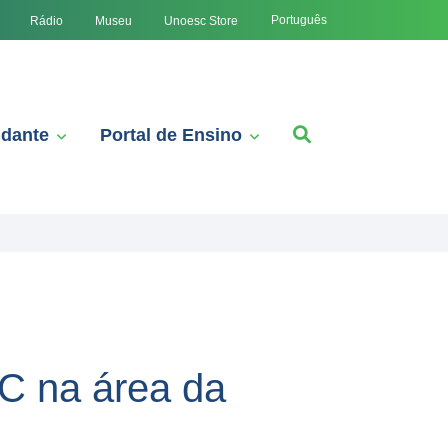
Português
Rádio
Museu
Unoesc Store
udante
Portal de Ensino
C na área da