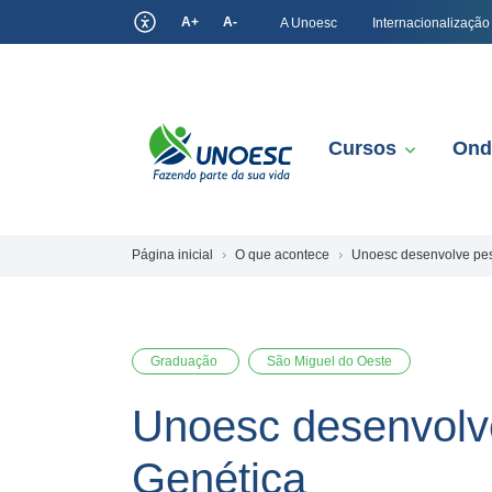
A+
A-
A Unoesc
Internacionalização
Cursos
Ond
Página inicial
O que acontece
Unoesc desenvolve pes
Graduação
São Miguel do Oeste
Unoesc desenvolve
Genética